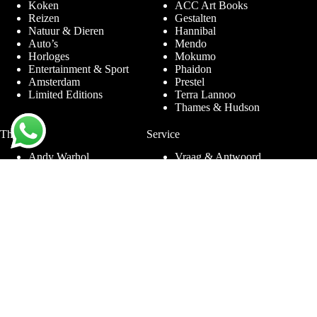
Koken
ACC Art Books
Reizen
Gestalten
Natuur & Dieren
Hannibal
Auto’s
Mendo
Horloges
Mokumo
Entertainment & Sport
Phaidon
Amsterdam
Prestel
Limited Editions
Terra Lannoo
Thames & Hudson
Thema’s
Service
Andy Warhol
Vraag & Antwoord
Chanel
Voor bedrijven
Helmut Newton
Contact
Ibiza
Retourneren
Ferrari
Garantie & Klachten
Jimmy Nelson
Algemene
Louis Vuitton
Voorwaarden
Naaktfotografie
Privacy Policy
New York
Disclaimer
Oude Meesters
Blog
Porsche
Rolex
Sieraden