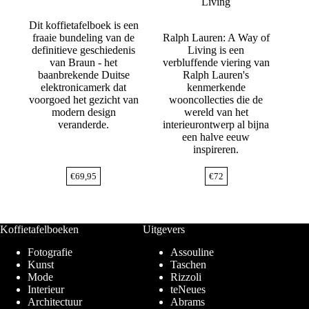
Living
Dit koffietafelboek is een
fraaie bundeling van de
Ralph Lauren: A Way of
definitieve geschiedenis
Living is een
van Braun - het
verbluffende viering van
baanbrekende Duitse
Ralph Lauren's
elektronicamerk dat
kenmerkende
voorgoed het gezicht van
wooncollecties die de
modern design
wereld van het
veranderde.
interieurontwerp al bijna
een halve eeuw
inspireren.
€
69,95
€
72
Koffietafelboeken
Uitgevers
Fotografie
Assouline
Kunst
Taschen
Mode
Rizzoli
Interieur
teNeues
Architectuur
Abrams