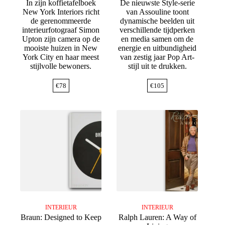
In zijn koffietafelboek
De nieuwste Style-serie
New York Interiors richt
van Assouline toont
de gerenommeerde
dynamische beelden uit
interieurfotograaf Simon
verschillende tijdperken
Upton zijn camera op de
en media samen om de
mooiste huizen in New
energie en uitbundigheid
York City en haar meest
van zestig jaar Pop Art-
stijlvolle bewoners.
stijl uit te drukken.
€
78
€
105
INTERIEUR
INTERIEUR
Braun: Designed to Keep
Ralph Lauren: A Way of