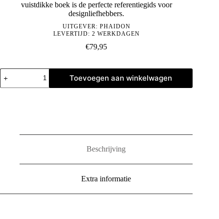
vuistdikke boek is de perfecte referentiegids voor
designliefhebbers.
UITGEVER:
PHAIDON
LEVERTIJD: 2 WERKDAGEN
€
79,95
1000
Toevoegen aan winkelwagen
Design
Classics
aantal
Beschrijving
Extra informatie