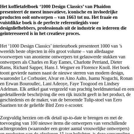
Het koffietafelboek ‘1000 Design Classics’ van Phaidon
presenteert de meest innovatieve, iconische en invloedrijke
producten ooit ontworpen – van 1663 tot nu. Het fraaie en
vuistdikke boek is de perfecte referentiegids voor
designliefhebbers, professionals uit de industrie en iedereen die
geïnteresseerd is in het creatieve proces.
Het ‘1000 Design Classics’ interieurboek presenteert 1000 van ’s
werelds beste objecten in één groot volume – van alledaagse
voorwerpen van anonieme ontwerpers tot gelauwerde stukken van
ontwerpers als Charles en Ray Eames, Charlotte Perriand, Dieter
Rams, Richard Sapper, Hans J. Wegner en Florence Knoll. Het boek
toont gevierde namen naast de nieuwe sterren van modern design,
waaronder Le Corbusier, Alvar en Aino Aalto, Isamu Noguchi, Ronan
en Erwan Bouroullec, Lani Adeoye, Faye Toogood en Lindsey
Adelman. Elk artikel gaat vergezeld van prachtig beeldmateriaal en een
gedetailleerde beschrijving die een rijk inzicht geeft in het product, de
geschiedenis en de maker, van de beroemde Tulip-stoel van Eero
Saarinen tot de geliefde Bird Zero e-scooter.
Zorgvuldig herzien om elk detail up-to-date te brengen en met de
toevoeging van 100 nieuwe items die ontwerpers van verschillende
achtergronden (waaronder een groter aantal vrouwelijke ontwerpers)
en producten van de afgelopen 15 jaar belichten, is deze verzameling