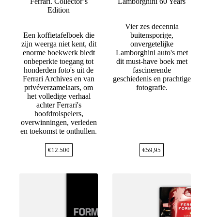
Ferrari. Collector’s
Lamborghini 60 Years
Edition
Vier zes decennia
Een koffietafelboek die
buitensporige,
zijn weerga niet kent, dit
onvergetelijke
enorme boekwerk biedt
Lamborghini auto's met
onbeperkte toegang tot
dit must-have boek met
honderden foto's uit de
fascinerende
Ferrari Archives en van
geschiedenis en prachtige
privéverzamelaars, om
fotografie.
het volledige verhaal
achter Ferrari's
hoofdrolspelers,
overwinningen, verleden
en toekomst te onthullen.
€
12.500
€
59,95