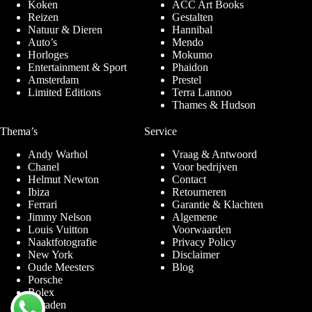
Koken
ACC Art Books
Reizen
Gestalten
Natuur & Dieren
Hannibal
Auto’s
Mendo
Horloges
Mokumo
Entertainment & Sport
Phaidon
Amsterdam
Prestel
Limited Editions
Terra Lannoo
Thames & Hudson
Thema’s
Service
Andy Warhol
Vraag & Antwoord
Chanel
Voor bedrijven
Helmut Newton
Contact
Ibiza
Retourneren
Ferrari
Garantie & Klachten
Jimmy Nelson
Algemene
Louis Vuitton
Voorwaarden
Naaktfotografie
Privacy Policy
New York
Disclaimer
Oude Meesters
Blog
Porsche
Rolex
Sieraden