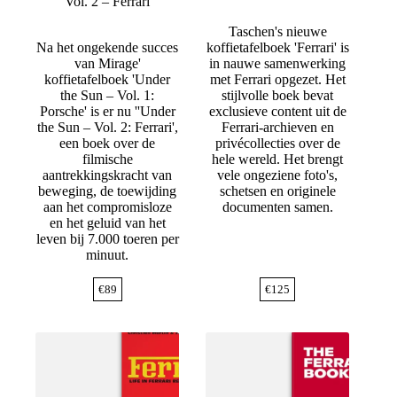
Vol. 2 – Ferrari
Taschen's nieuwe
Na het ongekende succes
koffietafelboek 'Ferrari' is
van Mirage'
in nauwe samenwerking
koffietafelboek 'Under
met Ferrari opgezet. Het
the Sun – Vol. 1:
stijlvolle boek bevat
Porsche' is er nu ''Under
exclusieve content uit de
the Sun – Vol. 2: Ferrari',
Ferrari-archieven en
een boek over de
privécollecties over de
filmische
hele wereld. Het brengt
aantrekkingskracht van
vele ongeziene foto's,
beweging, de toewijding
schetsen en originele
aan het compromisloze
documenten samen.
en het geluid van het
leven bij 7.000 toeren per
minuut.
€
89
€
125