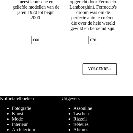
meest iconische en
opgericht door Ferruccio
geliefde modellen van de
Lamborghini. Ferruccio's
jaren 1920 tot begin
droom was om de
2000.
perfecte auto te creëren
die over de hele wereld
gewild en beroemd zijn.
€
60
€
76
VOLGENDE
Koffietafelboeken
Uitgevers
Fotografie
Assouline
Kunst
Taschen
Mode
Rizzoli
Interieur
teNeues
Architectuur
Abrams