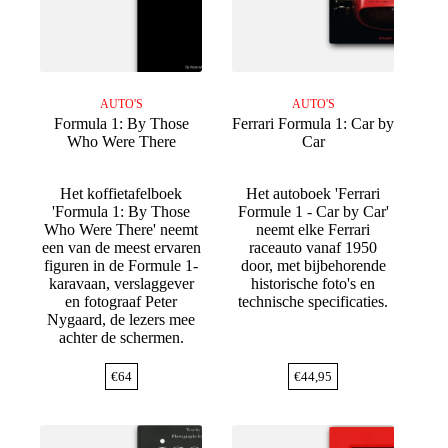
AUTO'S
AUTO'S
Formula 1: By Those
Ferrari Formula 1: Car by
Who Were There
Car
Het koffietafelboek
Het autoboek 'Ferrari
'Formula 1: By Those
Formule 1 - Car by Car'
Who Were There' neemt
neemt elke Ferrari
een van de meest ervaren
raceauto vanaf 1950
figuren in de Formule 1-
door, met bijbehorende
karavaan, verslaggever
historische foto's en
en fotograaf Peter
technische specificaties.
Nygaard, de lezers mee
achter de schermen.
€
64
€
44,95