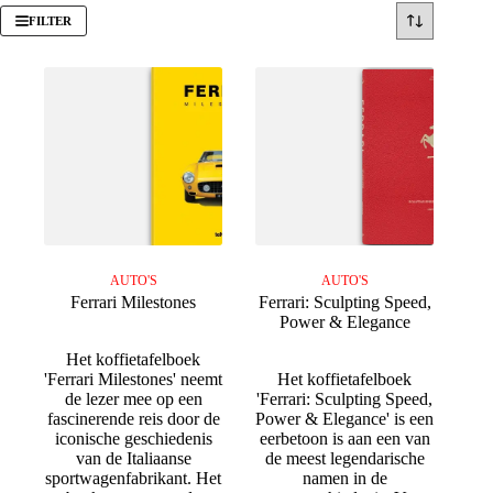
FILTER
AUTO'S
AUTO'S
Ferrari Milestones
Ferrari: Sculpting Speed,
Power & Elegance
Het koffietafelboek
'Ferrari Milestones' neemt
Het koffietafelboek
de lezer mee op een
'Ferrari: Sculpting Speed,
fascinerende reis door de
Power & Elegance' is een
iconische geschiedenis
eerbetoon is aan een van
van de Italiaanse
de meest legendarische
sportwagenfabrikant. Het
namen in de