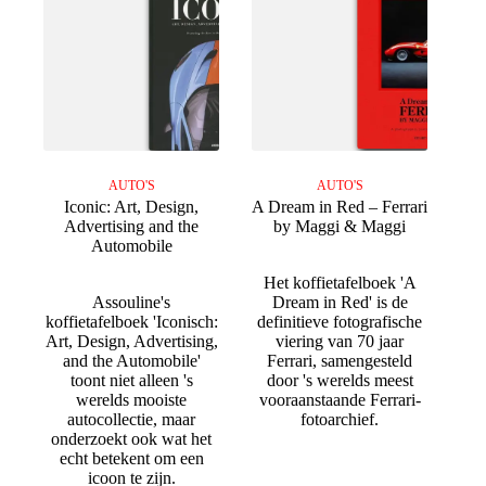
AUTO'S
AUTO'S
Iconic: Art, Design,
A Dream in Red – Ferrari
Advertising and the
by Maggi & Maggi
Automobile
Het koffietafelboek 'A
Assouline's
Dream in Red' is de
koffietafelboek 'Iconisch:
definitieve fotografische
Art, Design, Advertising,
viering van 70 jaar
and the Automobile'
Ferrari, samengesteld
toont niet alleen 's
door 's werelds meest
werelds mooiste
vooraanstaande Ferrari-
autocollectie, maar
fotoarchief.
onderzoekt ook wat het
echt betekent om een
icoon te zijn.