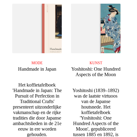
MODE
KUNST
Handmade in Japan
Yoshitoshi: One Hundred
Aspects of the Moon
Het koffietafelboek
'Handmade in Japan: The
Yoshitoshi (1839–1892)
Pursuit of Perfection in
was de laatste virtuoos
Traditional Crafts'
van de Japanse
presenteert uitzonderlijke
houtsnede. Het
vakmanschap en de rijke
koffietafelboek
tradities die door Japanse
'Yoshitoshi: One
ambachtslieden in de 21e
Hundred Aspects of the
eeuw in ere worden
Moon', gepubliceerd
gehouden.
tussen 1885 en 1892, is