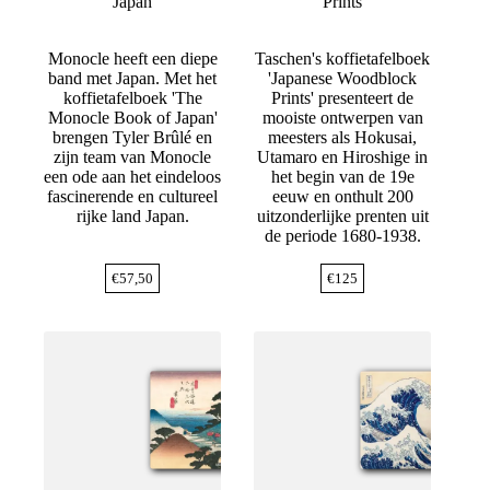
Japan
Prints
Monocle heeft een diepe
Taschen's koffietafelboek
band met Japan. Met het
'Japanese Woodblock
koffietafelboek 'The
Prints' presenteert de
Monocle Book of Japan'
mooiste ontwerpen van
brengen Tyler Brûlé en
meesters als Hokusai,
zijn team van Monocle
Utamaro en Hiroshige in
een ode aan het eindeloos
het begin van de 19e
fascinerende en cultureel
eeuw en onthult 200
rijke land Japan.
uitzonderlijke prenten uit
de periode 1680-1938.
€
57,50
€
125