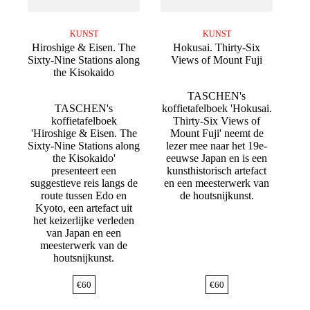
KUNST
KUNST
Hiroshige & Eisen. The
Hokusai. Thirty-Six
Sixty-Nine Stations along
Views of Mount Fuji
the Kisokaido
TASCHEN's
TASCHEN's
koffietafelboek 'Hokusai.
koffietafelboek
Thirty-Six Views of
'Hiroshige & Eisen. The
Mount Fuji' neemt de
Sixty-Nine Stations along
lezer mee naar het 19e-
the Kisokaido'
eeuwse Japan en is een
presenteert een
kunsthistorisch artefact
suggestieve reis langs de
en een meesterwerk van
route tussen Edo en
de houtsnijkunst.
Kyoto, een artefact uit
het keizerlijke verleden
van Japan en een
meesterwerk van de
houtsnijkunst.
€
60
€
60