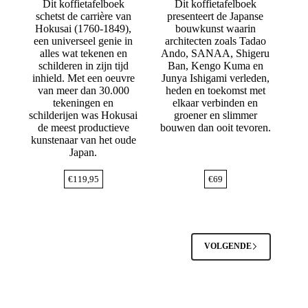
Dit koffietafelboek
Dit koffietafelboek
schetst de carrière van
presenteert de Japanse
Hokusai (1760-1849),
bouwkunst waarin
een universeel genie in
architecten zoals Tadao
alles wat tekenen en
Ando, SANAA, Shigeru
schilderen in zijn tijd
Ban, Kengo Kuma en
inhield. Met een oeuvre
Junya Ishigami verleden,
van meer dan 30.000
heden en toekomst met
tekeningen en
elkaar verbinden en
schilderijen was Hokusai
groener en slimmer
de meest productieve
bouwen dan ooit tevoren.
kunstenaar van het oude
Japan.
€
119,95
€
69
VOLGENDE