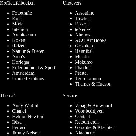
Koffietafelboeken
Uitgevers
Fotografie
Assouline
Kunst
Taschen
Mode
Rizzoli
Interieur
teNeues
Architectuur
Abrams
Koken
ACC Art Books
Reizen
Gestalten
Natuur & Dieren
Hannibal
Auto’s
Mendo
Horloges
Mokumo
Entertainment & Sport
Phaidon
Amsterdam
Prestel
Limited Editions
Terra Lannoo
Thames & Hudson
Thema’s
Service
Andy Warhol
Vraag & Antwoord
Chanel
Voor bedrijven
Helmut Newton
Contact
Ibiza
Retourneren
Ferrari
Garantie & Klachten
Jimmy Nelson
Algemene