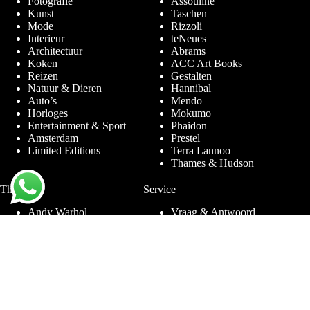
Fotografie
Assouline
Kunst
Taschen
Mode
Rizzoli
Interieur
teNeues
Architectuur
Abrams
Koken
ACC Art Books
Reizen
Gestalten
Natuur & Dieren
Hannibal
Auto’s
Mendo
Horloges
Mokumo
Entertainment & Sport
Phaidon
Amsterdam
Prestel
Limited Editions
Terra Lannoo
Thames & Hudson
Thema’s
Service
Andy Warhol
Vraag & Antwoord
Chanel
Voor bedrijven
Helmut Newton
Contact
Ibiza
Retourneren
Ferrari
Garantie & Klachten
Jimmy Nelson
Algemene
Louis Vuitton
Voorwaarden
Naaktfotografie
Privacy Policy