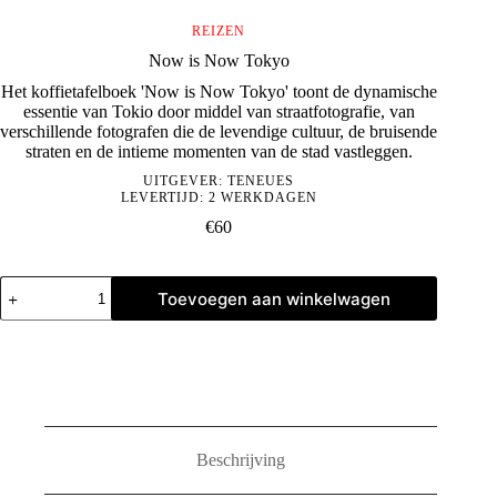
REIZEN
Now is Now Tokyo
Het koffietafelboek 'Now is Now Tokyo' toont de dynamische
essentie van Tokio door middel van straatfotografie, van
verschillende fotografen die de levendige cultuur, de bruisende
straten en de intieme momenten van de stad vastleggen.
UITGEVER:
TENEUES
LEVERTIJD: 2 WERKDAGEN
€
60
Now
Toevoegen aan winkelwagen
is
Now
Tokyo
aantal
Beschrijving