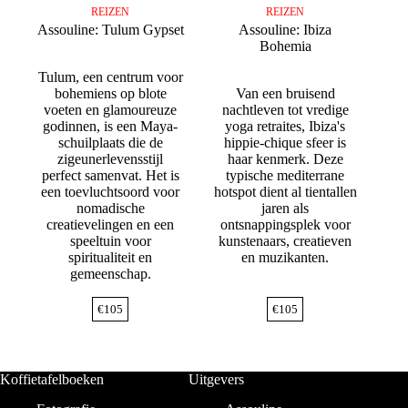
REIZEN
REIZEN
Assouline: Tulum Gypset
Assouline: Ibiza
Bohemia
Tulum, een centrum voor
bohemiens op blote
Van een bruisend
voeten en glamoureuze
nachtleven tot vredige
godinnen, is een Maya-
yoga retraites, Ibiza's
schuilplaats die de
hippie-chique sfeer is
zigeunerlevensstijl
haar kenmerk. Deze
perfect samenvat. Het is
typische mediterrane
een toevluchtsoord voor
hotspot dient al tientallen
nomadische
jaren als
creatievelingen en een
ontsnappingsplek voor
speeltuin voor
kunstenaars, creatieven
spiritualiteit en
en muzikanten.
gemeenschap.
€
105
€
105
Koffietafelboeken
Uitgevers