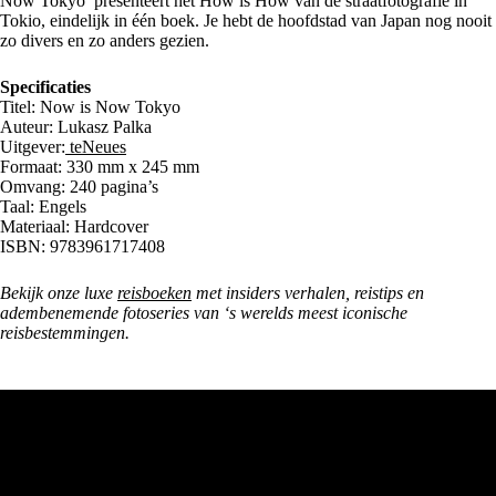
Now Tokyo’ presenteert het How is How van de straatfotografie in
Tokio, eindelijk in één boek. Je hebt de hoofdstad van Japan nog nooit
zo divers en zo anders gezien.
Specificaties
Titel: Now is Now Tokyo
Auteur: Lukasz Palka
Uitgever:
teNeues
Formaat: 330 mm x 245 mm
Omvang: 240 pagina’s
Taal: Engels
Materiaal: Hardcover
ISBN: 9783961717408
Bekijk onze luxe
reisboeken
met insiders verhalen, reistips en
adembenemende fotoseries van ‘s werelds meest iconische
reisbestemmingen.