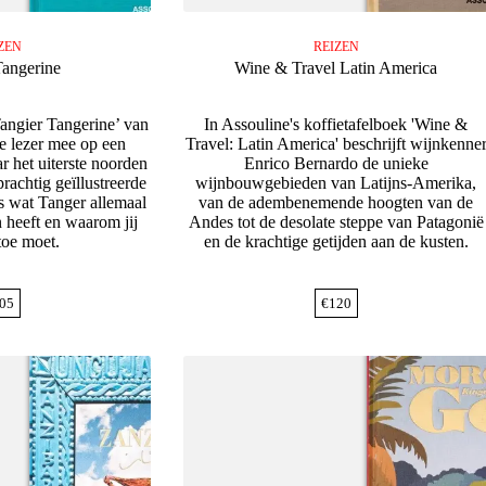
ZEN
REIZEN
Tangerine
Wine & Travel Latin America
Tangier Tangerine’ van
In Assouline's koffietafelboek 'Wine &
e lezer mee op een
Travel: Latin America' beschrijft wijnkenne
ar het uiterste noorden
Enrico Bernardo de unieke
rachtig geïllustreerde
wijnbouwgebieden van Latijns-Amerika,
s wat Tanger allemaal
van de adembenemende hoogten van de
 heeft en waarom jij
Andes tot de desolate steppe van Patagonië
toe moet.
en de krachtige getijden aan de kusten.
05
€
120