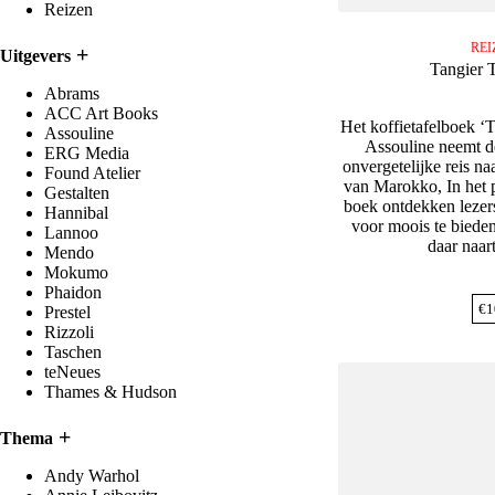
Reizen
REI
Uitgevers
Tangier 
Abrams
ACC Art Books
Het koffietafelboek ‘
Assouline
Assouline neemt d
ERG Media
onvergetelijke reis na
Found Atelier
van Marokko, In het p
Gestalten
boek ontdekken lezer
Hannibal
voor moois te bieden
Lannoo
daar naar
Mendo
Mokumo
Phaidon
€
1
Prestel
Rizzoli
Taschen
teNeues
Thames & Hudson
Thema
Andy Warhol