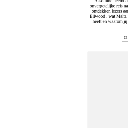
Assouline neemt d
onvergetelijke reis n
ontdekken lezers a
Ellwood , wat Malta 
heeft en waarom jij
€
1