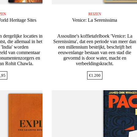
ZEN
REIZEN
ld Heritage Sites
Venice: La Serenissima
ergelijke locaties in
Assouline's koffietafelboek 'Venice: La
tst, die allemaal in het
Serenissima', dat een periode van meer dan
 'India' worden
een millennium bestrijkt, beschrijft het
ezeld van commentaar
eeuwenlange bestaan van een stad die
monumentenzorgers en
gevormd is door water, macht en
van Rohit Chawla.
verbeeldingskracht.
,95
€
1.200