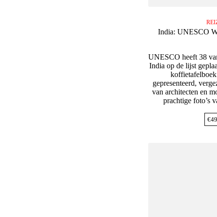
REI
India: UNESCO Wor
UNESCO heeft 38 van d
India op de lijst geplaa
koffietafelboek
gepresenteerd, verg
van architecten en 
prachtige foto’s 
€
49