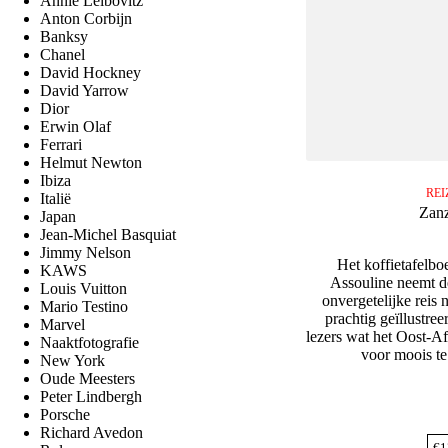
Annie Leibovitz
Anton Corbijn
Banksy
Chanel
David Hockney
David Yarrow
Dior
Erwin Olaf
Ferrari
Helmut Newton
Ibiza
REI
Italië
Zanz
Japan
Jean-Michel Basquiat
Jimmy Nelson
Het koffietafelbo
KAWS
Assouline neemt d
Louis Vuitton
onvergetelijke reis 
Mario Testino
prachtig geïllustre
Marvel
lezers wat het Oost-Af
Naaktfotografie
voor moois te
New York
Oude Meesters
Peter Lindbergh
Porsche
Richard Avedon
€
1