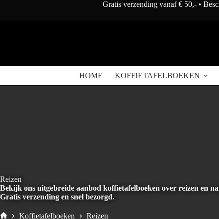
Doorgaan
Gratis verzending vanaf € 50,- • Bes
naar
artikel
HOME
KOFFIETAFELBOEKEN
Reizen
Bekijk ons uitgebreide aanbod koffietafelboeken over reizen en nat
Gratis verzending en snel bezorgd.
Koffietafelboeken
Reizen