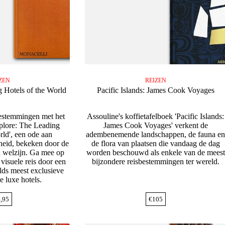
ZEN
REIZEN
 Hotels of the World
Pacific Islands: James Cook Voyages
estemmingen met het
Assouline's koffietafelboek 'Pacific Islands:
xplore: The Leading
James Cook Voyages' verkent de
rld', een ode aan
adembenemende landschappen, de fauna e
jheid, bekeken door de
de flora van plaatsen die vandaag de dag
n welzijn. Ga mee op
worden beschouwd als enkele van de meest
isuele reis door een
bijzondere reisbestemmingen ter wereld.
elds meest exclusieve
e luxe hotels.
,95
€
105