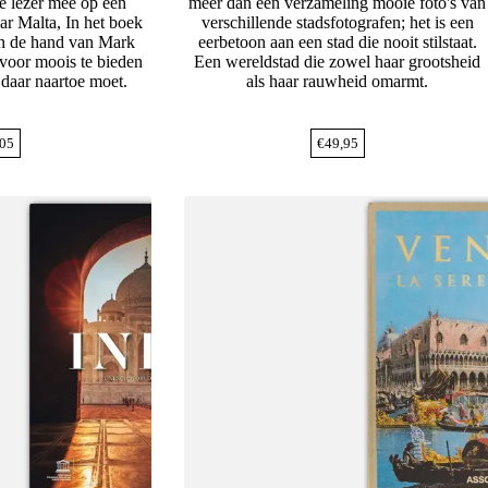
e lezer mee op een
meer dan een verzameling mooie foto's van
aar Malta, In het boek
verschillende stadsfotografen; het is een
an de hand van Mark
eerbetoon aan een stad die nooit stilstaat.
voor moois te bieden
Een wereldstad die zowel haar grootsheid
 daar naartoe moet.
als haar rauwheid omarmt.
05
€
49,95