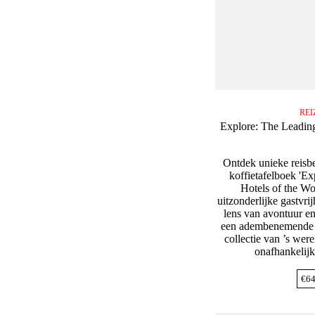
REI
Explore: The Leading
Ontdek unieke reisb
koffietafelboek 'E
Hotels of the Wo
uitzonderlijke gastvri
lens van avontuur e
een adembenemende v
collectie van ’s wer
onafhankelijk
€
64