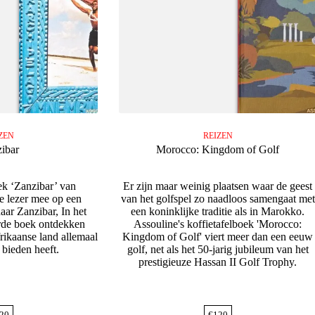
ZEN
REIZEN
ibar
Morocco: Kingdom of Golf
ek ‘Zanzibar’ van
Er zijn maar weinig plaatsen waar de geest
e lezer mee op een
van het golfspel zo naadloos samengaat met
naar Zanzibar, In het
een koninklijke traditie als in Marokko.
erde boek ontdekken
Assouline's koffietafelboek 'Morocco:
rikaanse land allemaal
Kingdom of Golf' viert meer dan een eeuw
 bieden heeft.
golf, net als het 50-jarig jubileum van het
prestigieuze Hassan II Golf Trophy.
20
€
120