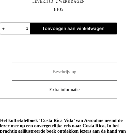
LEVERTIJD: 2 WERKDAGEN
€
105
Costa
Toevoegen aan winkelwagen
Rica
Vida
aantal
Beschrijving
Extra informatie
Het koffietafelboek ‘Costa Rica Vida’ van Assouline neemt de
lezer mee op een onvergetelijke reis naar Costa Rica, In het
prachtig geïllustreerde boek ontdekken lezers aan de hand van