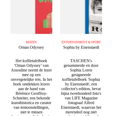
REIZEN
ENTERTAINMENT & SPORT
Oman Odyssey
Sophia by Eisenstaedt
Het koffietafelboek
TASCHEN's
‘Oman Odyssey’ van
genummerde en door
Assouline neemt de lezer
Sophia Loren
mee op een
gesigneerde
onvergetelijke reis. In het
koffietafelboek 'Sophia
boek ontdekken lezers
by Eisenstaedt', een
aan de hand van
collector's edition, bevat
Bérénice Geoffroy-
bijna tweehonderd foto's
Schneiter, een bekende
van LIFE Magazine
kunsthistorica en curator
fotograaf Alfred
van tentoonstellingen,
Eisenstaedt, waarvan het
niet te missen
merendeel nog niet