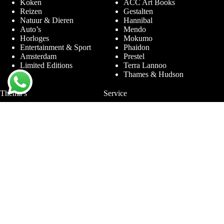
Koken
ACC Art Books
Reizen
Gestalten
Natuur & Dieren
Hannibal
Auto’s
Mendo
Horloges
Mokumo
Entertainment & Sport
Phaidon
Amsterdam
Prestel
Limited Editions
Terra Lannoo
Thames & Hudson
Thema’s
Service
Andy Warhol
Vraag & Antwoord
Chanel
Voor bedrijven
Helmut Newton
Contact
Ibiza
Retourneren
Ferrari
Garantie & Klachten
Jimmy Nelson
Algemene
Louis Vuitton
Voorwaarden
Naaktfotografie
Privacy Policy
New York
Disclaimer
Oude Meesters
Blog
Porsche
Rolex
Sieraden