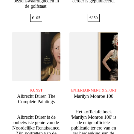
bezienswaardigheden in
eerder is gepubliceerd.
de golfstaat.
€
105
€
850
KUNST
ENTERTAINMENT & SPORT
Albrecht Dürer. The
Marilyn Monroe 100
Complete Paintings
Het koffietafelboek
Albrecht Dürer is de
'Marilyn Monroe 100' is
onbetwiste genie van de
de enige officiële
Noordelijke Renaissance.
publicatie ter ere van en
Zijn portretten van de
ter herdenking van de