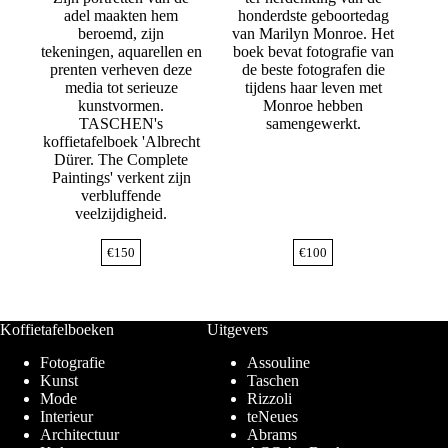
adel maakten hem
honderdste geboortedag
beroemd, zijn
van Marilyn Monroe. Het
tekeningen, aquarellen en
boek bevat fotografie van
prenten verheven deze
de beste fotografen die
media tot serieuze
tijdens haar leven met
kunstvormen.
Monroe hebben
TASCHEN's
samengewerkt.
koffietafelboek 'Albrecht
Dürer. The Complete
Paintings' verkent zijn
verbluffende
veelzijdigheid.
€
150
€
100
Koffietafelboeken
Uitgevers
Fotografie
Assouline
Kunst
Taschen
Mode
Rizzoli
Interieur
teNeues
Architectuur
Abrams