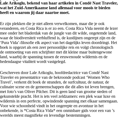
Lale Arikoglu, bekend van haar artikelen in Condé Nast Traveler,
wat het Zuid-Amerikaanse land allemaal voor moois te bieden
heeft en waarom jij daar naartoe moet.
Er zijn plekken die je niet alleen verwelkomen, maar die je ook
veranderen, en Costa Rica is er zo een. Costa Rica Vida neemt de lezer
mee onder het bladerdak van de jungle van dit wilde, ongetemde land,
waar de biodiversiteit verbluffend is, de kustlijnen ongerept zijn en de
‘Pura Vida’-filosofie elk aspect van het dagelijks leven doordringt. Het
boek is opgezet als een zeer persoonlijke reis en volgt chronologisch
de ontmoeting van een schrijfster met dit kleine maar buitengewone
land, waarbij de spanning tussen de eeuwenoude wildernis en de
hedendaagse vitaliteit wordt vastgelegd.
Geschreven door Lale Arikoglu, hoofdredactrice van Condé Nast
Traveler en presentatrice van de bekroonde podcast ‘Women Who
Travel’, verkent dit boek de stranden, de surfcultuur, de natuur, de
culinaire scene en de gemeenschappen die dit alles tot leven brengen,
met foto’s van Oliver Pilcher. Dit is geen land van grootse steden of
gekunstelde pracht. Het is iets veel zeldzamers: een plek waar luxe en
wildernis in een perfecte, opwindende spanning met elkaar samengaan.
Voor wie schoonheid vindt in het ongerepte en avontuur in het
onbekende, is *Costa Rica Vida* een onmisbare gids voor een van ’s
werelds meest magnifieke en levendige bestemmingen.