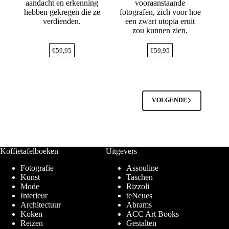
aandacht en erkenning
vooraanstaande
hebben gekregen die ze
fotografen, zich voor hoe
verdienden.
een zwart utopia eruit
zou kunnen zien.
€
59,95
€
59,95
VOLGENDE
Koffietafelboeken
Uitgevers
Fotografie
Assouline
Kunst
Taschen
Mode
Rizzoli
Interieur
teNeues
Architectuur
Abrams
Koken
ACC Art Books
Reizen
Gestalten