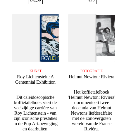
€
42,50
€
75
KUNST
FOTOGRAFIE
Roy Lichtenstein: A
Helmut Newton: Riviera
Centennial Exhibition
Het koffietafelboek
Dit caleidoscopische
'Helmut Newton: Riviera'
koffietafelboek viert de
documenteert twee
veelzijdige carrière van
decennia van Helmut
Roy Lichtenstein - van
Newtons liefdesaffaire
zijn iconische prestaties
met de zonovergoten
in de Pop Art-beweging
wereld van de Franse
en daarbuiten.
Rivièra.