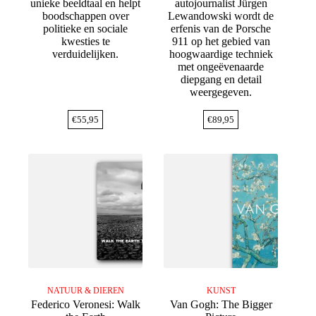
unieke beeldtaal en helpt
autojournalist Jürgen
boodschappen over
Lewandowski wordt de
politieke en sociale
erfenis van de Porsche
kwesties te
911 op het gebied van
verduidelijken.
hoogwaardige techniek
met ongeëvenaarde
diepgang en detail
weergegeven.
€
55,95
€
89,95
NATUUR & DIEREN
KUNST
Federico Veronesi: Walk
Van Gogh: The Bigger