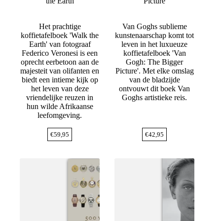
the Earth
Picture
Het prachtige
Van Goghs sublieme
koffietafelboek 'Walk the
kunstenaarschap komt tot
Earth' van fotograaf
leven in het luxueuze
Federico Veronesi is een
koffietafelboek 'Van
oprecht eerbetoon aan de
Gogh: The Bigger
majesteit van olifanten en
Picture'. Met elke omslag
biedt een intieme kijk op
van de bladzijde
het leven van deze
ontvouwt dit boek Van
vriendelijke reuzen in
Goghs artistieke reis.
hun wilde Afrikaanse
leefomgeving.
€
59,95
€
42,95