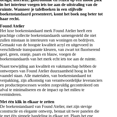
in het interieur voegen iets toe aan de uitstraling van de
ruimte. Wanneer je tafelboeken in een stijlvolle
boekenstandaard presenteert, komt het boek nog beter tot
haar recht.
Found Atelier
Het luxe boekenstandaard merk Found Atelier heeft een
prachtige collectie boekenstandaards samengesteld die niet
zullen misstaan in interieuren van woningen en bedrijven.
Gemaakt van de hoogste kwaliteit acryl en uitgevoerd in
verschillende transparante kleuren, van zwart tot fluoriserend
geel, green, oranje, paars en blauw, voegen de
boekenstandaards van het merk echt iets toe aan de ruimte.
Naast toewijding aan kwaliteit en vakmanschap hebben de
ontwerpers van Found Atelier duurzaamheid hoog in het
vaandel staan. Alle materialen, van boekenstandaard tot
verpakking, zijn afkomstig van verantwoordelijke leveranciers
en productieprocessen worden zorgvuldig gecontroleerd om
afval te minimaliseren en de impact op het milieu te
verminderen.
Met één klik in elkaar te zetten
De boekenstandaard van Found Atelier, met zijn stevige
constructie en elegante ontwerp, bestaat uit twee panelen die
je met één simpele handeling in elkaar zet. Plaats het ene