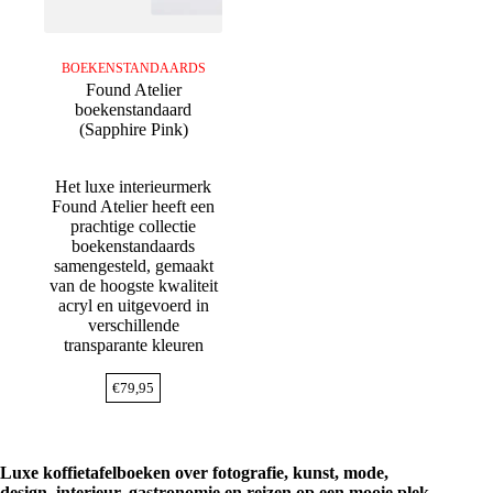
BOEKENSTANDAARDS
Found Atelier
boekenstandaard
(Sapphire Pink)
Het luxe interieurmerk
Found Atelier heeft een
prachtige collectie
boekenstandaards
samengesteld, gemaakt
van de hoogste kwaliteit
acryl en uitgevoerd in
verschillende
transparante kleuren
€
79,95
Luxe koffietafelboeken over fotografie, kunst, mode,
design, interieur, gastronomie en reizen op een mooie plek