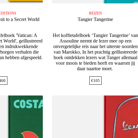
EDITIONS
REIZEN
sit to a Secret World
Tangier Tangerine
afelboek 'Vatican: A
Het koffietafelboek ‘Tangier Tangerine’ va
et World', geïllustreerd
Assouline neemt de lezer mee op een
 en indrukwekkende
onvergetelijke reis naar het uiterste noorden
erborgen verhalen die
van Marokko, In het prachtig geïllustreerde
aan hebben afgespeeld.
boek ontdekken lezers wat Tanger allemaal
voor moois te bieden heeft en waarom jij
daar naartoe moet.
400
€
105