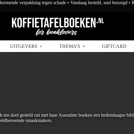
chermende verpakking tegen schade • Vandaag besteld, snel bezorgd •
UITGEVERS
THEMA’S
GIFTCARD
zich ten doel gesteld om met haar Assouline boeken een hedendaagse bibl
wereldberoemde smaakmakers.