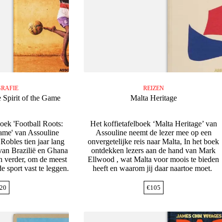
RAFIE
REIZEN
 Spirit of the Game
Malta Heritage
boek 'Football Roots:
Het koffietafelboek ‘Malta Heritage’ van
Game' van Assouline
Assouline neemt de lezer mee op een
Robles tien jaar lang
onvergetelijke reis naar Malta, In het boek
 van Brazilië en Ghana
ontdekken lezers aan de hand van Mark
n verder, om de meest
Ellwood , wat Malta voor moois te bieden
e sport vast te leggen.
heeft en waarom jij daar naartoe moet.
20
€
105