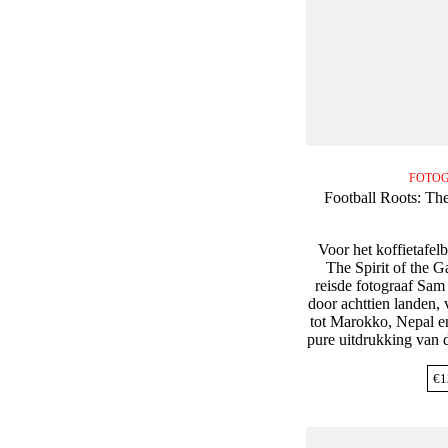
FOTOG
Football Roots: The
Voor het koffietafel
The Spirit of the 
reisde fotograaf Sam 
door achttien landen,
tot Marokko, Nepal e
pure uitdrukking van d
€
1