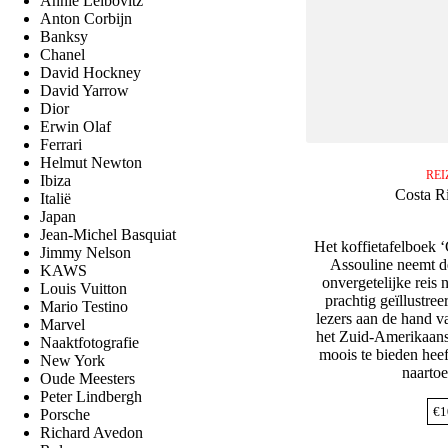
Annie Leibovitz
Anton Corbijn
Banksy
Chanel
David Hockney
David Yarrow
Dior
Erwin Olaf
Ferrari
Helmut Newton
REI
Ibiza
Costa R
Italië
Japan
Jean-Michel Basquiat
Het koffietafelboek 
Jimmy Nelson
Assouline neemt d
KAWS
onvergetelijke reis 
Louis Vuitton
prachtig geïllustre
Mario Testino
lezers aan de hand v
Marvel
het Zuid-Amerikaans
Naaktfotografie
moois te bieden heef
New York
naarto
Oude Meesters
Peter Lindbergh
€
1
Porsche
Richard Avedon