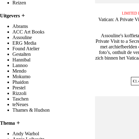
Reizen
LIMITED 
Uitgevers
Vatican: A Private Vi
Abrams
ACC Art Books
Assouline's koffiet
Assouline
Private Visit to a Secr
ERG Media
met archiefbeelden
Found Atelier
foto’s, onthult de v
Gestalten
zich binnen het Vatic
Hannibal
Lannoo
Mendo
Mokumo
€
1.
Phaidon
Prestel
Rizzoli
Taschen
teNeues
Thames & Hudson
Thema
Andy Warhol