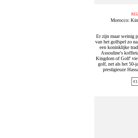
REI
Morocco: Kin
Er zijn maar weinig p
van het golfspel zo n
een koninklijke trad
Assouline's koffie
Kingdom of Golf' vie
golf, net als het 50-
prestigieuze Hass
€
1