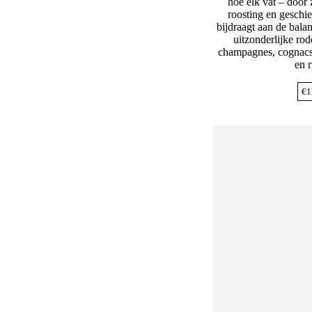
hoe elk vat – door 
roosting en geschie
bijdraagt aan de bala
uitzonderlijke rod
champagnes, cognacs
en 
€
1