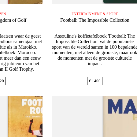
ZEN
ENTERTAINMENT & SPORT
gdom of Golf
Football: The Impossible Collection
laatsen waar de geest
Assouline's koffietafelboek 'Football: The
aadloos samengaat met
Impossible Collection' vat de populairste
itie als in Marokko.
sport van de wereld samen in 100 bepalend
tafelboek 'Morocco:
momenten, niet alleen de grootste, maar oo
rt meer dan een eeuw
de momenten met de grootste culturele
jarig jubileum van het
impact.
an II Golf Trophy.
20
€
1.400