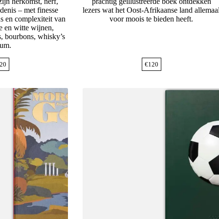
zijn herkomst, nerf,
prachtig geïllustreerde boek ontdekken
denis – met finesse
lezers wat het Oost-Afrikaanse land allemaa
ns en complexiteit van
voor moois te bieden heeft.
e en witte wijnen,
, bourbons, whisky’s
rum.
20
€
120