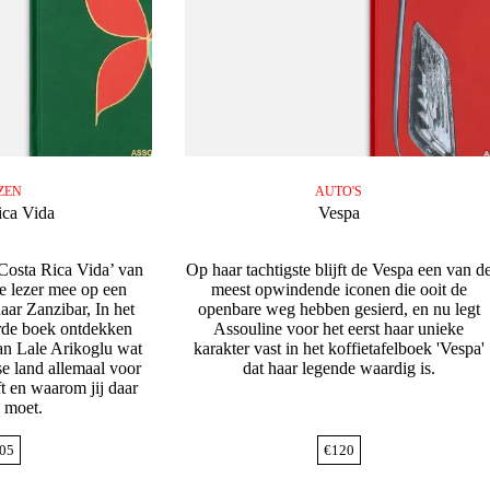
ZEN
AUTO'S
ica Vida
Vespa
‘Costa Rica Vida’ van
Op haar tachtigste blijft de Vespa een van d
e lezer mee op een
meest opwindende iconen die ooit de
naar Zanzibar, In het
openbare weg hebben gesierd, en nu legt
erde boek ontdekken
Assouline voor het eerst haar unieke
an Lale Arikoglu wat
karakter vast in het koffietafelboek 'Vespa'
e land allemaal voor
dat haar legende waardig is.
t en waarom jij daar
e moet.
05
€
120