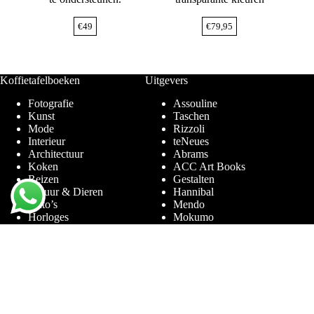
€
49
€
79,95
Koffietafelboeken
Uitgevers
Fotografie
Assouline
Kunst
Taschen
Mode
Rizzoli
Interieur
teNeues
Architectuur
Abrams
Koken
ACC Art Books
Reizen
Gestalten
Natuur & Dieren
Hannibal
Auto’s
Mendo
Horloges
Mokumo
Entertainment & Sport
Phaidon
Amsterdam
Prestel
Limited Editions
Terra Lannoo
Thames & Hudson
Thema’s
Service