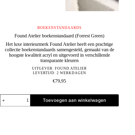
BOEKENSTANDAARDS
Found Atelier boekenstandaard (Forrest Green)
Het luxe interieurmerk Found Atelier heeft een prachtige
collectie boekenstandaards samengesteld, gemaakt van de
hoogste kwaliteit acryl en uitgevoerd in verschillende
transparante kleuren
UITGEVER:
FOUND ATELIER
LEVERTIJD: 2 WERKDAGEN
€
79,95
Found
Toevoegen aan winkelwagen
Atelier
boekenstandaard
(Forrest
Green)
aantal