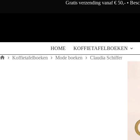
Doorgaan
Gratis verzending vanaf € 50,- • Bes
naar
artikel
HOME
KOFFIETAFELBOEKEN
Koffietafelboeken
Mode boeken
Claudia Schiffer
Home