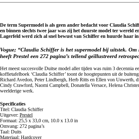
De term Supermodel is als geen ander bedacht voor Claudia Schiff
en binnen slechts twee jaar was zij het duurste model ter wereld
Lagerfeld werd zich al snel bewust van Schiffer en huurde haar i
Vogue; “Claudia Schiffer is het supermodel bij uitstek. Om 
heeft Prestel een 272 pagina’s tellend geïllustreerd retrosp
Het meest succesvolle Duitse model aller tijden was ruim 3 decennia ee
koffietafelboek ‘Claudia Schiffer’ toont de hoogtepunten uit de buiten
Richard Avedon, Peter Lindbergh, Herb Ritts en Ellen von Unwerth, d
Cindy Crawford, Naomi Campbell, Donatella Versace, Helena Christens
weelderige werk.
Specificaties
Titel: Claudia Schiffer
Uitgever:
Prestel
Formaat: 25,5 x 33,0 cm, 10.0 x 13.0 in
Omvang: 272 pagina’s
Taal: Duits
Materiaal: Hardcover