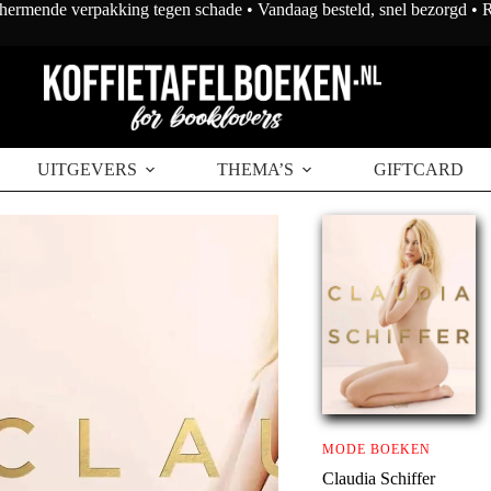
chermende verpakking tegen schade • Vandaag besteld, snel bezorgd •
UITGEVERS
THEMA’S
GIFTCARD
MODE BOEKEN
Claudia Schiffer