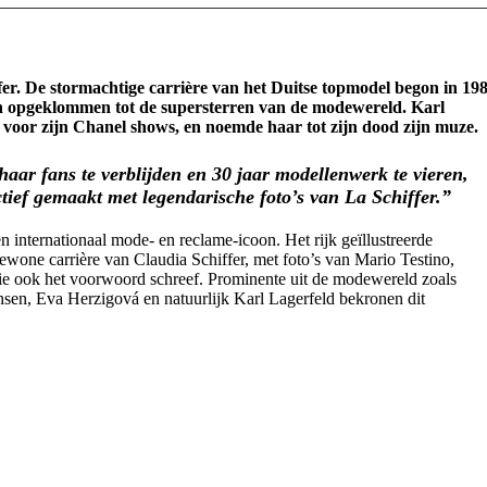
er. De stormachtige carrière van het Duitse topmodel begon in 19
 en opgeklommen tot de supersterren van de modewereld. Karl
n voor zijn Chanel shows, en noemde haar tot zijn dood zijn muze.
haar fans te verblijden en 30 jaar modellenwerk te vieren,
ectief gemaakt met legendarische foto’s van La Schiffer.”
n internationaal mode- en reclame-icoon. Het rijk geïllustreerde
gewone carrière van Claudia Schiffer, met foto’s van Mario Testino,
ie ook het voorwoord schreef. Prominente uit de modewereld zoals
en, Eva Herzigová en natuurlijk Karl Lagerfeld bekronen dit