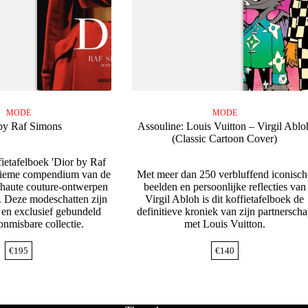
MODE
MODE
by Raf Simons
Assouline: Louis Vuitton – Virgil Ablo
(Classic Cartoon Cover)
fietafelboek 'Dior by Raf
ltieme compendium van de
Met meer dan 250 verbluffend iconisch
 haute couture-ontwerpen
beelden en persoonlijke reflecties van
 Deze modeschatten zijn
Virgil Abloh is dit koffietafelboek de
 en exclusief gebundeld
definitieve kroniek van zijn partnersch
onmisbare collectie.
met Louis Vuitton.
€
195
€
140