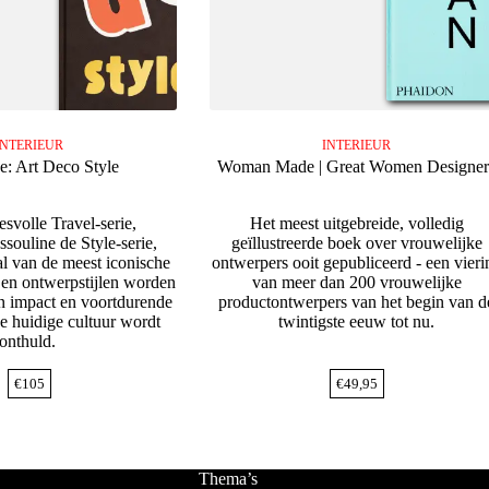
INTERIEUR
INTERIEUR
e: Art Deco Style
Woman Made | Great Women Designer
svolle Travel-serie,
Het meest uitgebreide, volledig
ssouline de Style-serie,
geïllustreerde boek over vrouwelijke
al van de meest iconische
ontwerpers ooit gepubliceerd - een vieri
 en ontwerpstijlen worden
van meer dan 200 vrouwelijke
un impact en voortdurende
productontwerpers van het begin van d
e huidige cultuur wordt
twintigste eeuw tot nu.
onthuld.
€
105
€
49,95
Thema’s