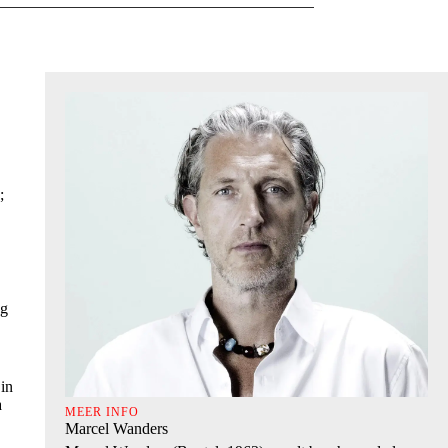
;
og
 in
a
MEER INFO
Marcel Wanders