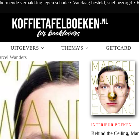
chermende verpakking tegen schade • Vandaag besteld, snel bezorgd •
UITGEVERS
THEMA’S
GIFTCARD
arcel Wanders
INTERIEUR BOEKEN
Behind the Ceiling, Ma