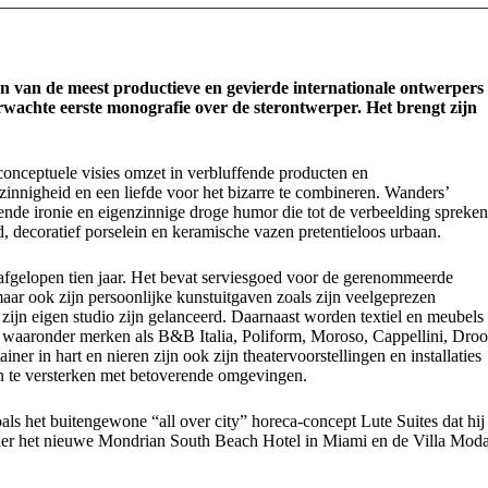
 van de meest productieve en gevierde internationale ontwerpers
wachte eerste monografie over de sterontwerper. Het brengt zijn
conceptuele visies omzet in verbluffende producten en
nnigheid en een liefde voor het bizarre te combineren. Wanders’
ende ironie en eigenzinnige droge humor die tot de verbeelding spreken
ed, decoratief porselein en keramische vazen pretentieloos urbaan.
 afgelopen tien jaar. Het bevat serviesgoed voor de gerenommeerde
ar ook zijn persoonlijke kunstuitgaven zoals zijn veelgeprezen
zijn eigen studio zijn gelanceerd. Daarnaast worden textiel en meubels
st, waaronder merken als B&B Italia, Poliform, Moroso, Cappellini, Dro
ner in hart en nieren zijn ook zijn theatervoorstellingen en installaties
n te versterken met betoverende omgevingen.
als het buitengewone “all over city” horeca-concept Lute Suites dat hij
der het nieuwe Mondrian South Beach Hotel in Miami en de Villa Mod