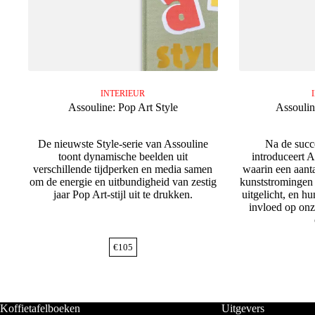
INTERIEUR
Assouline: Pop Art Style
Assoulin
De nieuwste Style-serie van Assouline
Na de succe
toont dynamische beelden uit
introduceert A
verschillende tijdperken en media samen
waarin een aant
om de energie en uitbundigheid van zestig
kunststromingen
jaar Pop Art-stijl uit te drukken.
uitgelicht, en h
invloed op onz
€
105
Koffietafelboeken
Uitgevers