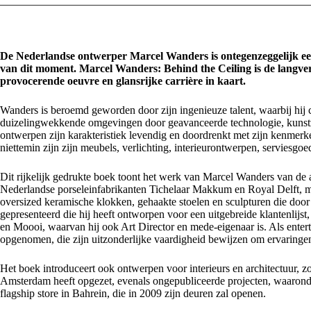
De Nederlandse ontwerper Marcel Wanders is ontegenzeggelijk een
van dit moment. Marcel Wanders: Behind the Ceiling is de langver
provocerende oeuvre en glansrijke carrière in kaart.
Wanders is beroemd geworden door zijn ingenieuze talent, waarbij hij 
duizelingwekkende omgevingen door geavanceerde technologie, kunstzi
ontwerpen zijn karakteristiek levendig en doordrenkt met zijn kenmerk
niettemin zijn zijn meubels, verlichting, interieurontwerpen, serviesgo
Dit rijkelijk gedrukte boek toont het werk van Marcel Wanders van de
Nederlandse porseleinfabrikanten Tichelaar Makkum en Royal Delft, ma
oversized keramische klokken, gehaakte stoelen en sculpturen die door 
gepresenteerd die hij heeft ontworpen voor een uitgebreide klantenlij
en Moooi, waarvan hij ook Art Director en mede-eigenaar is. Als entertai
opgenomen, die zijn uitzonderlijke vaardigheid bewijzen om ervaringe
Het boek introduceert ook ontwerpen voor interieurs en architectuur, zo
Amsterdam heeft opgezet, evenals ongepubliceerde projecten, waaron
flagship store in Bahrein, die in 2009 zijn deuren zal openen.