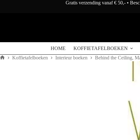
Doorgaan
Gratis verzending vanaf € 50,- • Bes
naar
artikel
HOME
KOFFIETAFELBOEKEN
Koffietafelboeken
Interieur boeken
Behind the Ceiling, M
Home