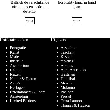
Bullrich de verschillende
hospitality hand-in-hand
niet te missen steden in
gaan.
de regio.
€
105
€
105
Koffietafelboeken
Uitgevers
Fotografie
Assouline
Kunst
Taschen
Mode
Rizzoli
Interieur
teNeues
Architectuur
Abrams
Koken
ACC Art Books
Reizen
Gestalten
Natuur & Dieren
Hannibal
Auto’s
Mendo
Horloges
Mokumo
Entertainment & Sport
Phaidon
Amsterdam
Prestel
Limited Editions
Terra Lannoo
Thames & Hudson