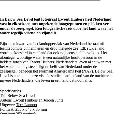
In Below Sea Level legt fotograaf Ewout Huibers heel Nederland
vast in elk seizoen met ongekende hoogtepunten en plekken ver
onder de zeespiegel. Een fotografische reis door het land waar het
water tegelijk vriend en vijand is.
Bijna een kwart van het landoppervlak van Nederland bestaat uit
leeggepompte binnenmeren en drooggelegde zee. Elk stukje land
wordt gekoesterd in een land dat ook nog eens dichtbevolkt is. Het
alomtegenwoordige water is een natuurlijke hoofdpersoon in de
heldere foto’s van Ewout Huibers. Nederlanders leven al eeuwen met
het water, en nog steeds ligt de helft van Nederland onder de
zeespiegel, beneden het Normaal Amsterdams Peil (NAP). Below Sea
Level is een minutieuze visuele studie naar het land van de nuchtere en
nijvere Nederlanders, die leven in een land dat nooit af is.
Specificaties
Titl: Below Sea Level
Auteur: Ewout Huibers en Jeroen Junte
Uitgever:
TerraLannoo
Formaat, 255 x 348 x 35 mm
Omvang: 352 pagina’s