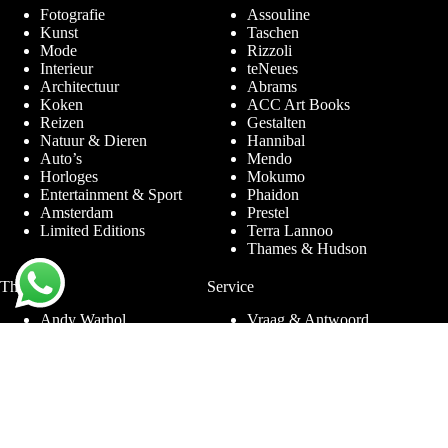
Fotografie
Assouline
Kunst
Taschen
Mode
Rizzoli
Interieur
teNeues
Architectuur
Abrams
Koken
ACC Art Books
Reizen
Gestalten
Natuur & Dieren
Hannibal
Auto’s
Mendo
Horloges
Mokumo
Entertainment & Sport
Phaidon
Amsterdam
Prestel
Limited Editions
Terra Lannoo
Thames & Hudson
Thema’s
Service
Andy Warhol
Vraag & Antwoord
Chanel
Voor bedrijven
Helmut Newton
Contact
Ibiza
Retourneren
Ferrari
Garantie & Klachten
Jimmy Nelson
Algemene
Louis Vuitton
Voorwaarden
Naaktfotografie
Privacy Policy