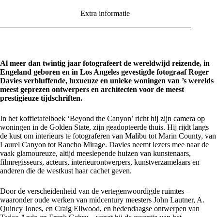
Extra informatie
Al meer dan twintig jaar fotografeert de wereldwijd reizende, in
Engeland geboren en in Los Angeles gevestigde fotograaf Roger
Davies verbluffende, luxueuze en unieke woningen van ’s werelds
meest geprezen ontwerpers en architecten voor de meest
prestigieuze tijdschriften.
In het koffietafelboek ‘Beyond the Canyon’ richt hij zijn camera op
woningen in de Golden State, zijn geadopteerde thuis. Hij rijdt langs
de kust om interieurs te fotograferen van Malibu tot Marin County, van
Laurel Canyon tot Rancho Mirage. Davies neemt lezers mee naar de
vaak glamoureuze, altijd meeslepende huizen van kunstenaars,
filmregisseurs, acteurs, interieurontwerpers, kunstverzamelaars en
anderen die de westkust haar cachet geven.
Door de verscheidenheid van de vertegenwoordigde ruimtes –
waaronder oude werken van midcentury meesters John Lautner, A.
Quincy Jones, en Craig Ellwood, en hedendaagse ontwerpen van