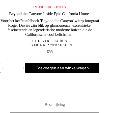
INTERIEUR BOEKEN
Beyond the Canyon: Inside Epic California Homes
Voor het koffietafelboek 'Beyond the Canyon' wierp fotograaf
Roger Davies zijn blik op glamoureuze, excentrieke,
fascinerende en legendarische moderne huizen die de
Californische cool belichamen.
UITGEVER:
PHAIDON
LEVERTIJD: 2 WERKDAGEN
€
55
Beyond
Toevoegen aan winkelwagen
the
Canyon:
Inside
Epic
California
Homes
aantal
Beschrijving