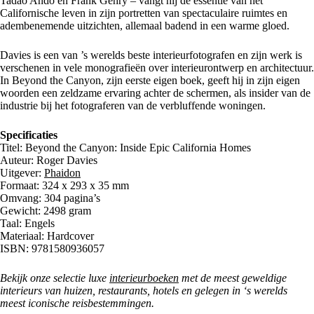
Tadao Ando en Frank Gehry – vangt hij de essentie van het
Californische leven in zijn portretten van spectaculaire ruimtes en
adembenemende uitzichten, allemaal badend in een warme gloed.
Davies is een van ’s werelds beste interieurfotografen en zijn werk is
verschenen in vele monografieën over interieurontwerp en architectuur.
In Beyond the Canyon, zijn eerste eigen boek, geeft hij in zijn eigen
woorden een zeldzame ervaring achter de schermen, als insider van de
industrie bij het fotograferen van de verbluffende woningen.
Specificaties
Titel: Beyond the Canyon: Inside Epic California Homes
Auteur: Roger Davies
Uitgever:
Phaidon
Formaat: 324 x 293 x 35 mm
Omvang: 304 pagina’s
Gewicht: 2498 gram
Taal: Engels
Materiaal: Hardcover
ISBN: 9781580936057
Bekijk onze selectie luxe
interieurboeken
met de meest geweldige
interieurs van huizen, restaurants, hotels en gelegen in ‘s werelds
meest iconische reisbestemmingen.