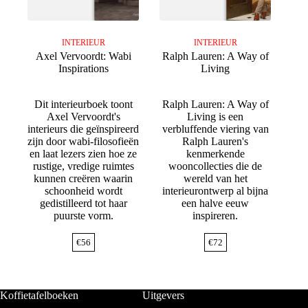
INTERIEUR
INTERIEUR
Axel Vervoordt: Wabi
Ralph Lauren: A Way of
Inspirations
Living
Dit interieurboek toont
Ralph Lauren: A Way of
Axel Vervoordt's
Living is een
interieurs die geïnspireerd
verbluffende viering van
zijn door wabi-filosofieën
Ralph Lauren's
en laat lezers zien hoe ze
kenmerkende
rustige, vredige ruimtes
wooncollecties die de
kunnen creëren waarin
wereld van het
schoonheid wordt
interieurontwerp al bijna
gedistilleerd tot haar
een halve eeuw
puurste vorm.
inspireren.
€
56
€
72
Koffietafelboeken
Uitgevers