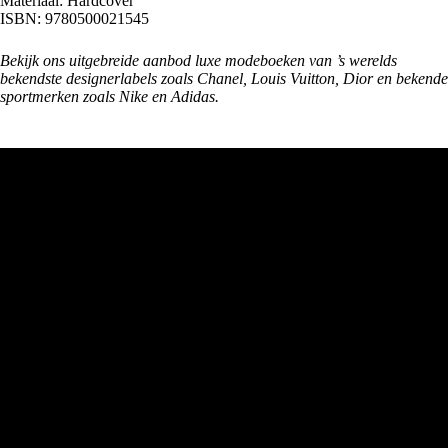
Materiaal: Hardcover
ISBN: 9780500021545
Bekijk ons uitgebreide aanbod luxe
modeboeken
van ’s werelds
bekendste designerlabels zoals Chanel, Louis Vuitton, Dior en bekende
sportmerken zoals Nike en Adidas.