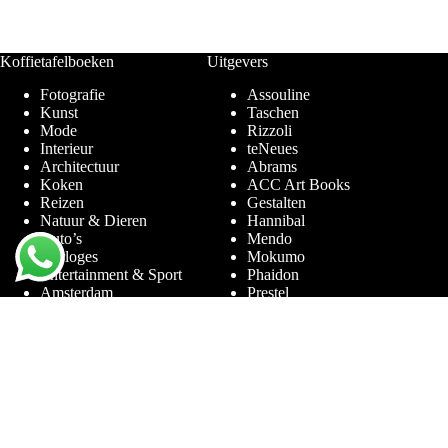
Koffietafelboeken
Uitgevers
Fotografie
Assouline
Kunst
Taschen
Mode
Rizzoli
Interieur
teNeues
Architectuur
Abrams
Koken
ACC Art Books
Reizen
Gestalten
Natuur & Dieren
Hannibal
Auto’s
Mendo
Horloges
Mokumo
Entertainment & Sport
Phaidon
Amsterdam
Prestel
Limited Editions
Terra Lannoo
Thames & Hudson
Thema’s
Service
Andy Warhol
Vraag & Antwoord
Chanel
Voor bedrijven
Helmut Newton
Contact