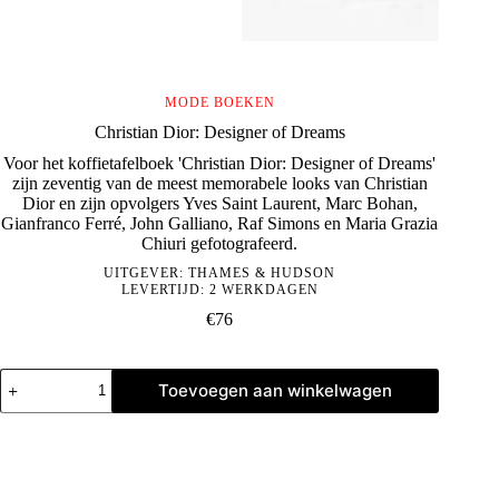
MODE BOEKEN
Christian Dior: Designer of Dreams
Voor het koffietafelboek 'Christian Dior: Designer of Dreams'
zijn zeventig van de meest memorabele looks van Christian
Dior en zijn opvolgers Yves Saint Laurent, Marc Bohan,
Gianfranco Ferré, John Galliano, Raf Simons en Maria Grazia
Chiuri gefotografeerd.
UITGEVER:
THAMES & HUDSON
LEVERTIJD: 2 WERKDAGEN
€
76
Christian
Toevoegen aan winkelwagen
Dior:
Designer
of
Dreams
aantal