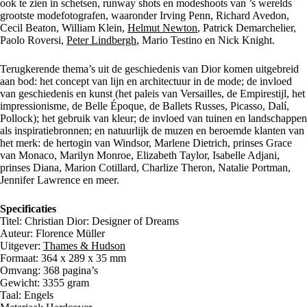
ook te zien in schetsen, runway shots en modeshoots van ’s werelds
grootste modefotografen, waaronder Irving Penn, Richard Avedon,
Cecil Beaton, William Klein,
Helmut Newton
, Patrick Demarchelier,
Paolo Roversi,
Peter Lindbergh
, Mario Testino en Nick Knight.
Terugkerende thema’s uit de geschiedenis van Dior komen uitgebreid
aan bod: het concept van lijn en architectuur in de mode; de invloed
van geschiedenis en kunst (het paleis van Versailles, de Empirestijl, het
impressionisme, de Belle Époque, de Ballets Russes, Picasso, Dalí,
Pollock); het gebruik van kleur; de invloed van tuinen en landschappen
als inspiratiebronnen; en natuurlijk de muzen en beroemde klanten van
het merk: de hertogin van Windsor, Marlene Dietrich, prinses Grace
van Monaco, Marilyn Monroe, Elizabeth Taylor, Isabelle Adjani,
prinses Diana, Marion Cotillard, Charlize Theron, Natalie Portman,
Jennifer Lawrence en meer.
Specificaties
Titel: Christian Dior: Designer of Dreams
Auteur: Florence Müller
Uitgever:
Thames & Hudson
Formaat: 364 x 289 x 35 mm
Omvang: 368 pagina’s
Gewicht: 3355 gram
Taal: Engels