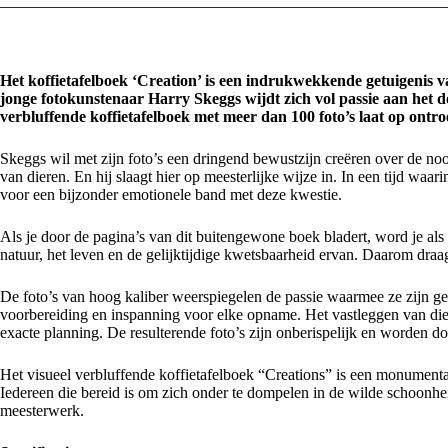
Het koffietafelboek ‘Creation’ is een indrukwekkende getuigenis v
jonge fotokunstenaar Harry Skeggs wijdt zich vol passie aan het do
verbluffende koffietafelboek met meer dan 100 foto’s laat op ontroe
Skeggs wil met zijn foto’s een dringend bewustzijn creëren over de n
van dieren. En hij slaagt hier op meesterlijke wijze in. In een tijd waar
voor een bijzonder emotionele band met deze kwestie.
Als je door de pagina’s van dit buitengewone boek bladert, word je als
natuur, het leven en de gelijktijdige kwetsbaarheid ervan. Daarom draagt
De foto’s van hoog kaliber weerspiegelen de passie waarmee ze zijn ge
voorbereiding en inspanning voor elke opname. Het vastleggen van dier
exacte planning. De resulterende foto’s zijn onberispelijk en worden d
Het visueel verbluffende koffietafelboek “Creations” is een monumenta
Iedereen die bereid is om zich onder te dompelen in de wilde schoonhei
meesterwerk.