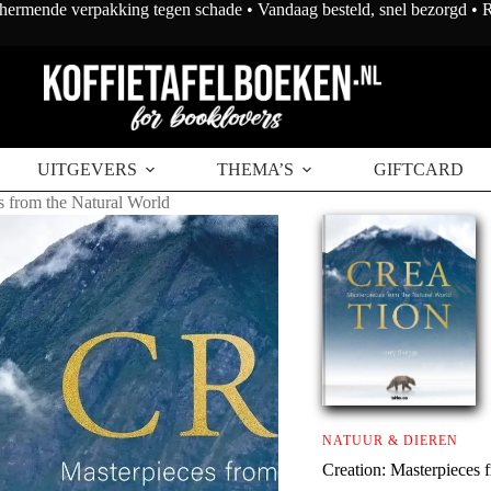
chermende verpakking tegen schade • Vandaag besteld, snel bezorgd •
UITGEVERS
THEMA’S
GIFTCARD
s from the Natural World
NATUUR & DIEREN
Creation: Masterpieces 