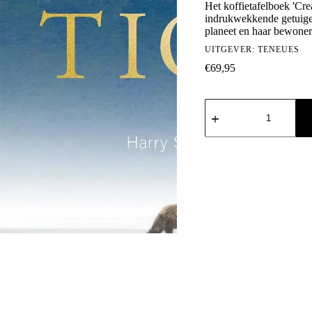
Het koffietafelboek 'Cre
indrukwekkende getuigen
planeet en haar bewoner
UITGEVER:
TENEUES
€
69,95
Creation:
Masterpieces
from
the
Natural
World
aantal