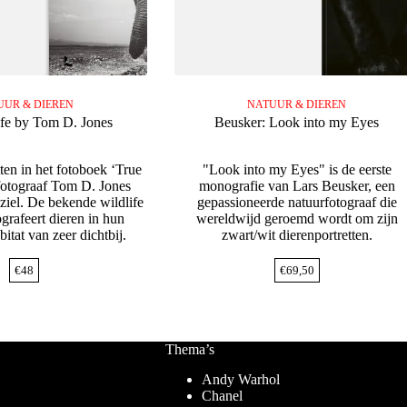
UUR & DIEREN
NATUUR & DIEREN
ife by Tom D. Jones
Beusker: Look into my Eyes
ten in het fotoboek ‘True
"Look into my Eyes" is de eerste
 fotograaf Tom D. Jones
monografie van Lars Beusker, een
e ziel. De bekende wildlife
gepassioneerde natuurfotograaf die
ografeert dieren in hun
wereldwijd geroemd wordt om zijn
bitat van zeer dichtbij.
zwart/wit dierenportretten.
€
48
€
69,50
Thema’s
Andy Warhol
Chanel