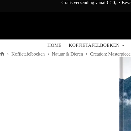
Doorgaan
Gratis verzending vanaf € 50,- • Bes
naar
artikel
HOME
KOFFIETAFELBOEKEN
Koffietafelboeken
Natuur & Dieren
Creation: Masterpiece
Home