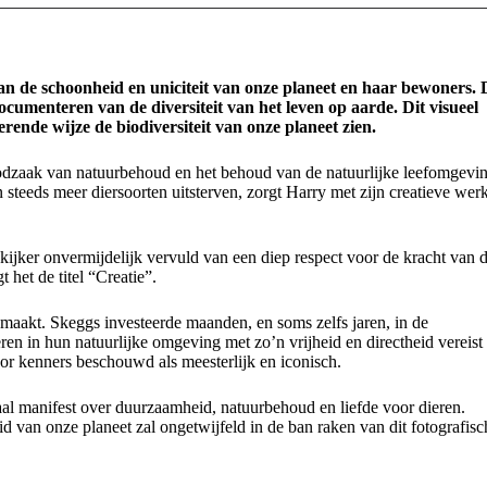
an de schoonheid en uniciteit van onze planeet en haar bewoners. 
cumenteren van de diversiteit van het leven op aarde. Dit visueel
rende wijze de biodiversiteit van onze planeet zien.
oodzaak van natuurbehoud en het behoud van de natuurlijke leefomgevi
in steeds meer diersoorten uitsterven, zorgt Harry met zijn creatieve wer
 kijker onvermijdelijk vervuld van een diep respect voor de kracht van 
 het de titel “Creatie”.
maakt. Skeggs investeerde maanden, en soms zelfs jaren, in de
en in hun natuurlijke omgeving met zo’n vrijheid en directheid vereist
oor kenners beschouwd als meesterlijk en iconisch.
al manifest over duurzaamheid, natuurbehoud en liefde voor dieren.
d van onze planeet zal ongetwijfeld in de ban raken van dit fotografisc