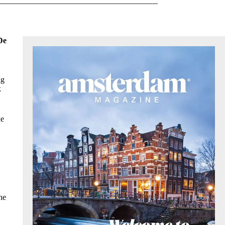
De
ng
k
de
he