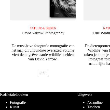
NATUUR & DIEREN
NAT
David Yarrow Photography
True Wildl
De must-have fotografie monografie van
De dierenportret
het jaar, dit uitbundige oversized volume
Wildlife’ van
viert de ongeëvenaarde wildlife beelden
raken je tot in j
van David Yarrow.
fotograaf fot
natuurlijke ha
€
110
Koffietafelboeken
Uitgevers
Fotografie
Assouline
Kunst
Taschen