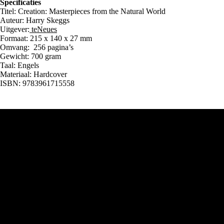
Specificaties
Titel: Creation: Masterpieces from the Natural World
Auteur: Harry Skeggs
Uitgever:
teNeues
Formaat: 215 x 140 x 27 mm
Omvang: 256 pagina’s
Gewicht: 700 gram
Taal: Engels
Materiaal: Hardcover
ISBN: 9783961715558