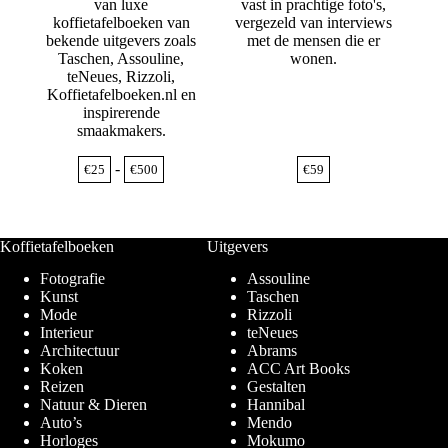
van luxe
vast in prachtige foto's,
koffietafelboeken van
vergezeld van interviews
bekende uitgevers zoals
met de mensen die er
Taschen, Assouline,
wonen.
teNeues, Rizzoli,
Koffietafelboeken.nl en
inspirerende
smaakmakers.
Prijsklasse:
-
€
25
€
500
€
59
€25
tot
€500
Koffietafelboeken
Uitgevers
Fotografie
Assouline
Kunst
Taschen
Mode
Rizzoli
Interieur
teNeues
Architectuur
Abrams
Koken
ACC Art Books
Reizen
Gestalten
Natuur & Dieren
Hannibal
Auto’s
Mendo
Horloges
Mokumo