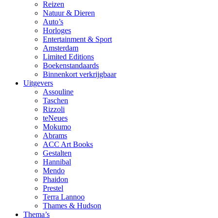
Reizen
Natuur & Dieren
Auto’s
Horloges
Entertainment & Sport
Amsterdam
Limited Editions
Boekenstandaards
Binnenkort verkrijgbaar
Uitgevers
Assouline
Taschen
Rizzoli
teNeues
Mokumo
Abrams
ACC Art Books
Gestalten
Hannibal
Mendo
Phaidon
Prestel
Terra Lannoo
Thames & Hudson
Thema’s