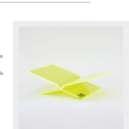
an
és