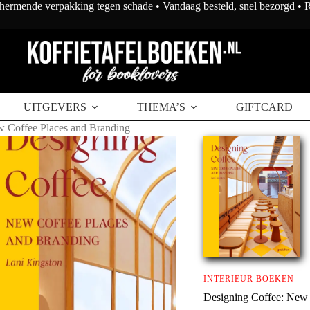
chermende verpakking tegen schade • Vandaag besteld, snel bezorgd •
UITGEVERS
THEMA’S
GIFTCARD
w Coffee Places and Branding
INTERIEUR BOEKEN
Designing Coffee: New 