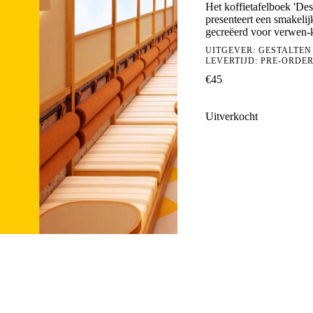
Het koffietafelboek 'De
presenteert een smakelij
gecreëerd voor verwen-k
UITGEVER:
GESTALTEN
LEVERTIJD: PRE-ORDE
€
45
Uitverkocht