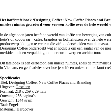
Het koffietafelboek ‘Designing Coffee: New Coffee Places and Bra
unieke ruimtes gecreëerd voor verwen-koffie over de hele wereld w
In de afgelopen jaren heeft de wereld van koffie een beweging van cul
logo’s of koopwaar – cafés, branders en koffiehuizen over de hele we
productverpakkingen te creëren die zich onderscheiden van de massa.
Designing Coffee onderzoekt wat er nodig is om een aantal van de mees
merkidentiteit en verpakking tot interieurontwerp en architectuur.
Dit tafelboek is een eerbetoon aan unieke ruimtes, zoals de minimalist
in Vietnam, en geeft advies over hoe je zelf een unieke ruimte kunt cre
Specificaties
Titel: Designing Coffee: New Coffee Places and Branding
Uitgever:
Gestalten
Formaat: 218 x 269 x 29 mm
Omvang: 256 pagina’s
Gewicht: 1344 gram
Taal: Engels
Materiaal: Hardcover