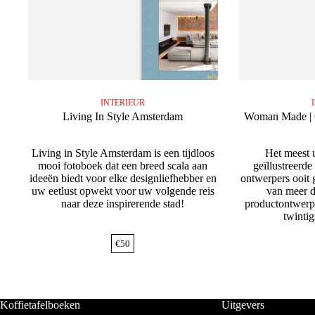
INTERIEUR
Living In Style Amsterdam
Woman Made | 
Living in Style Amsterdam is een tijdloos
Het meest u
mooi fotoboek dat een breed scala aan
geïllustreerd
ideeën biedt voor elke designliefhebber en
ontwerpers ooit 
uw eetlust opwekt voor uw volgende reis
van meer d
naar deze inspirerende stad!
productontwerp
twintig
€
50
Koffietafelboeken
Uitgevers