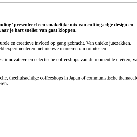
nding’ presenteert een smakelijke mix van cutting-edge design en
aar je hart sneller van gaat kloppen.
turele en creatieve invloed op gang gebracht. Van unieke jutezakken,
reld experimenteren met nieuwe manieren om ruimtes en
t innovatieve en eclectische coffeeshops van dit moment te creëren, v
ische, theehuisachtige coffeeshops in Japan of communistische themacaf
ëren.