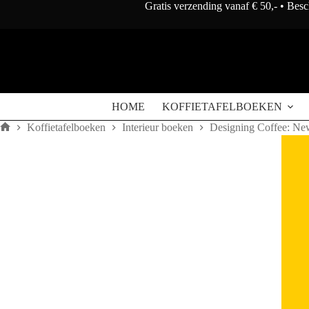
Doorgaan
Gratis verzending vanaf € 50,- • Bes
naar
artikel
HOME
KOFFIETAFELBOEKEN
Koffietafelboeken
Interieur boeken
Designing Coffee: Ne
Home