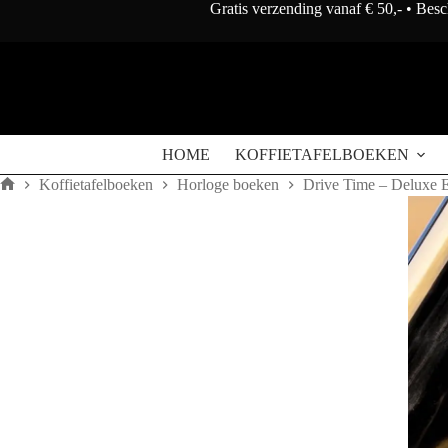
Doorgaan
Gratis verzending vanaf € 50,- • Bes
naar
artikel
HOME
KOFFIETAFELBOEKEN
Koffietafelboeken
Horloge boeken
Drive Time – Deluxe E
Home