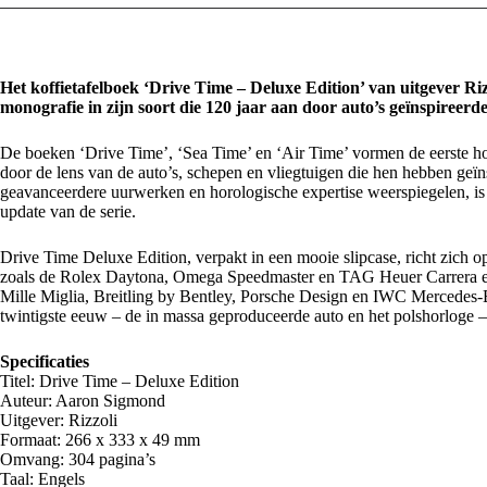
Het koffietafelboek ‘Drive Time – Deluxe Edition’ van uitgever Rizz
monografie in zijn soort die 120 jaar aan door auto’s geïnspireer
De boeken ‘Drive Time’, ‘Sea Time’ en ‘Air Time’ vormen de eerste ho
door de lens van de auto’s, schepen en vliegtuigen die hen hebben geï
geavanceerdere uurwerken en horologische expertise weerspiegelen, is
update van de serie.
Drive Time Deluxe Edition, verpakt in een mooie slipcase, richt zich o
zoals de Rolex Daytona, Omega Speedmaster en TAG Heuer Carrera en 
Mille Miglia, Breitling by Bentley, Porsche Design en IWC Mercedes-
twintigste eeuw – de in massa geproduceerde auto en het polshorloge – e
Specificaties
Titel: Drive Time – Deluxe Edition
Auteur: Aaron Sigmond
Uitgever: Rizzoli
Formaat: 266 x 333 x 49 mm
Omvang: 304 pagina’s
Taal: Engels