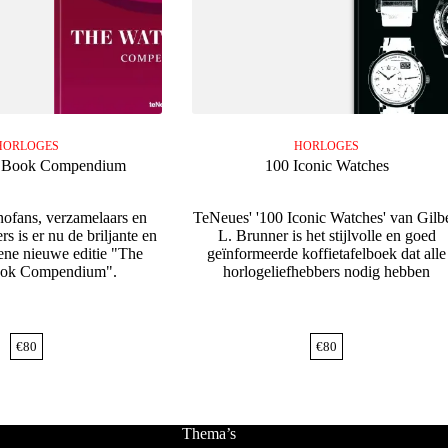
HORLOGES
HORLOGES
 Book Compendium
100 Iconic Watches
nofans, verzamelaars en
TeNeues' '100 Iconic Watches' van Gilbe
s is er nu de briljante en
L. Brunner is het stijlvolle en goed
iene nieuwe editie "The
geïnformeerde koffietafelboek dat alle
ok Compendium".
horlogeliefhebbers nodig hebben
€
80
€
80
Thema’s