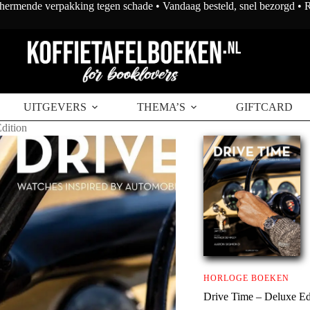
chermende verpakking tegen schade • Vandaag besteld, snel bezorgd •
UITGEVERS
THEMA’S
GIFTCARD
dition
HORLOGE BOEKEN
Drive Time – Deluxe Ed