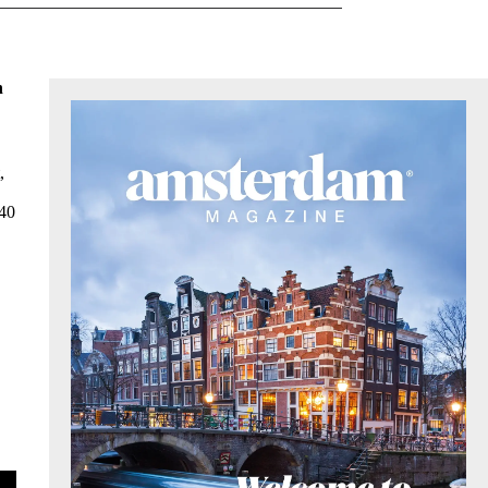
n
,
 40