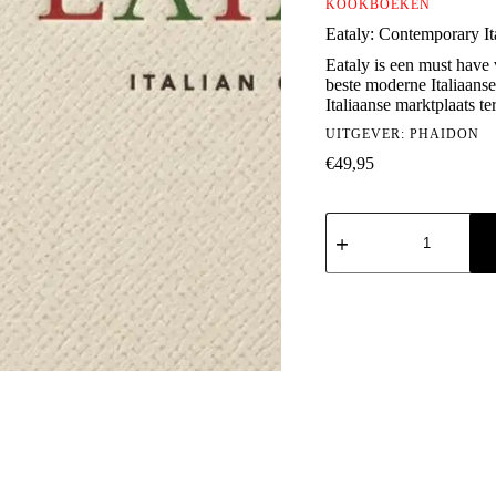
KOOKBOEKEN
Eataly: Contemporary It
Eataly is een must have 
beste moderne Italiaanse
Italiaanse marktplaats te
UITGEVER:
PHAIDON
€
49,95
Eataly:
Contemporary
Italian
Cooking
aantal