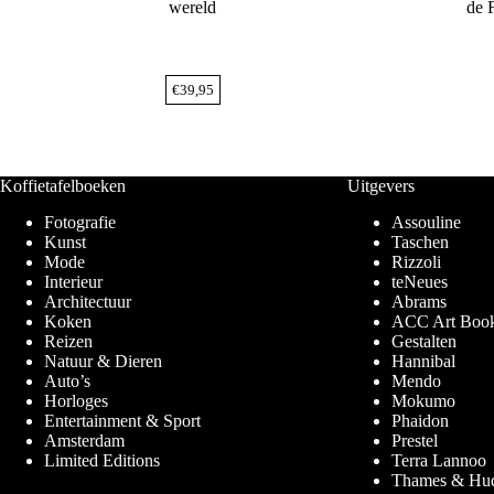
wereld
de F
€
39,95
Koffietafelboeken
Uitgevers
Fotografie
Assouline
Kunst
Taschen
Mode
Rizzoli
Interieur
teNeues
Architectuur
Abrams
Koken
ACC Art Boo
Reizen
Gestalten
Natuur & Dieren
Hannibal
Auto’s
Mendo
Horloges
Mokumo
Entertainment & Sport
Phaidon
Amsterdam
Prestel
Limited Editions
Terra Lannoo
Thames & Hu