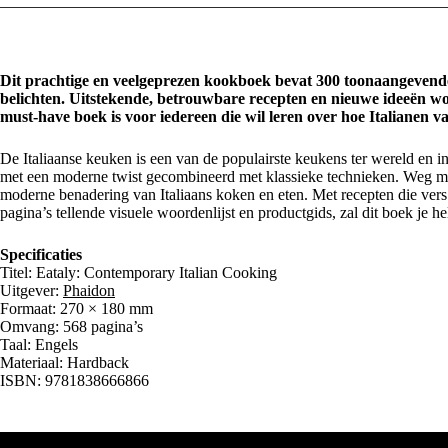
Dit prachtige en veelgeprezen kookboek bevat 300 toonaangevende
belichten. Uitstekende, betrouwbare recepten en nieuwe ideeën wo
must-have boek is voor iedereen die wil leren over hoe Italianen 
De Italiaanse keuken is een van de populairste keukens ter wereld en i
met een moderne twist gecombineerd met klassieke technieken. Weg met
moderne benadering van Italiaans koken en eten. Met recepten die vers en
pagina’s tellende visuele woordenlijst en productgids, zal dit boek je h
Specificaties
Titel: Eataly: Contemporary Italian Cooking
Uitgever:
Phaidon
Formaat: 270 × 180 mm
Omvang: 568 pagina’s
Taal: Engels
Materiaal: Hardback
ISBN: 9781838666866