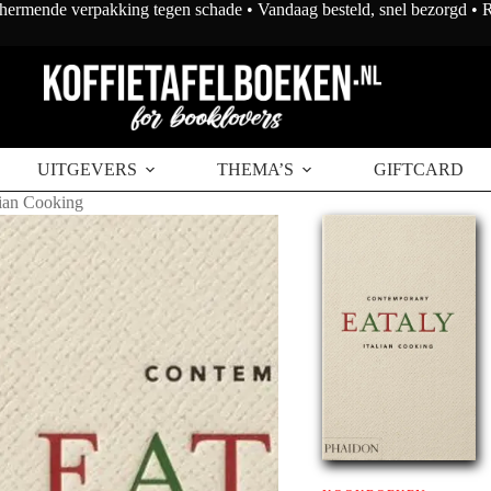
chermende verpakking tegen schade • Vandaag besteld, snel bezorgd •
UITGEVERS
THEMA’S
GIFTCARD
lian Cooking