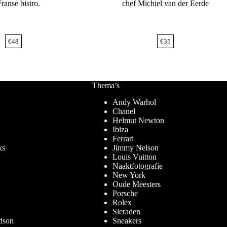
ranse bistro.
chef Michiel van der Eerde
€
48
€
35
Thema’s
Andy Warhol
Chanel
Helmut Newton
Ibiza
Ferrari
ks
Jimmy Nelson
Louis Vuitton
Naaktfotografie
New York
Oude Meesters
Porsche
Rolex
Sieraden
dson
Sneakers