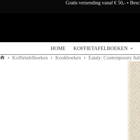
Doorgaan
Gratis verzending vanaf € 50,- • Bes
naar
artikel
HOME
KOFFIETAFELBOEKEN
Koffietafelboeken
Kookboeken
Eataly: Contemporary Ita
Home