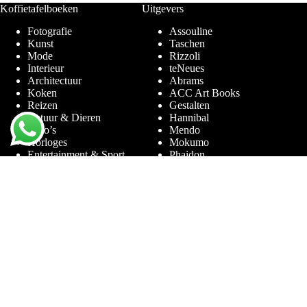
Koffietafelboeken
Uitgevers
Fotografie
Assouline
Kunst
Taschen
Mode
Rizzoli
Interieur
teNeues
Architectuur
Abrams
Koken
ACC Art Books
Reizen
Gestalten
Natuur & Dieren
Hannibal
Auto’s
Mendo
Horloges
Mokumo
Entertainment & Sport
Phaidon
Amsterdam
Prestel
Limited Editions
Terra Lannoo
Thames & Hudson
Thema’s
Service
Andy Warhol
Vraag & Antwoord
Chanel
Voor bedrijven
Helmut Newton
Contact
Ibiza
Retourneren
Ferrari
Garantie & Klachten
Jimmy Nelson
Algemene