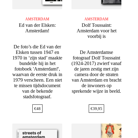
AMSTERDAM
AMSTERDAM
Ed van der Elsken:
Dolf Toussaint:
Amsterdam!
Amsterdam voor het
voorbij is
De foto’s die Ed van der
Elsken tussen 1947 en
De Amsterdamse
1970 in ‘zijn stad’ maakte
fotograaf Dolf Toussaint
bundelde hij in het
(1924-2017) zwierf vanaf
fotoboek 'Amsterdam!',
de jaren zestig met zijn
waarvan de eerste druk in
camera door de straten
1979 verscheen. Een niet
van Amsterdam en bracht
te missen tijdsdocument
de inwoners op
van de bekende
sprekende wijze in beeld.
stadsfotograaf.
€
48
€
39,95