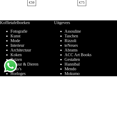
€
59
€
75
Koffietafelboeken
Uitgevers
Fotografie
Assouline
Kunst
Taschen
Mode
Rizzoli
Interieur
teNeues
Architectuur
Abrams
Koken
ACC Art Books
Reizen
Gestalten
Natuur & Dieren
Hannibal
Auto’s
Mendo
Horloges
Mokumo
Entertainment & Sport
Phaidon
Amsterdam
Prestel
Limited Editions
Terra Lannoo
Thames & Hudson
Thema’s
Service
Andy Warhol
Vraag & Antwoord
Chanel
Voor bedrijven