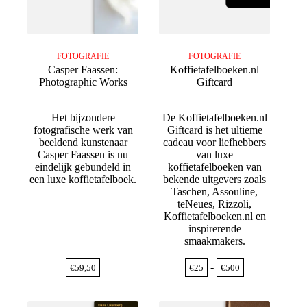
FOTOGRAFIE
FOTOGRAFIE
Casper Faassen:
Koffietafelboeken.nl
Photographic Works
Giftcard
Het bijzondere
De Koffietafelboeken.nl
fotografische werk van
Giftcard is het ultieme
beeldend kunstenaar
cadeau voor liefhebbers
Casper Faassen is nu
van luxe
eindelijk gebundeld in
koffietafelboeken van
een luxe koffietafelboek.
bekende uitgevers zoals
Taschen, Assouline,
teNeues, Rizzoli,
Koffietafelboeken.nl en
inspirerende
smaakmakers.
Prijsklasse:
-
€
59,50
€
25
€
500
€25
tot
€500