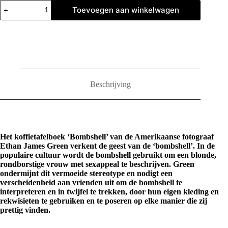
Ethan
Toevoegen aan winkelwagen
James
Green:
Bombshell
aantal
Beschrijving
Het koffietafelboek ‘Bombshell’ van de Amerikaanse fotograaf
Ethan James Green verkent de geest van de ‘bombshell’. In de
populaire cultuur wordt de bombshell gebruikt om een blonde,
rondborstige vrouw met sexappeal te beschrijven. Green
ondermijnt dit vermoeide stereotype en nodigt een
verscheidenheid aan vrienden uit om de bombshell te
interpreteren en in twijfel te trekken, door hun eigen kleding en
rekwisieten te gebruiken en te poseren op elke manier die zij
prettig vinden.