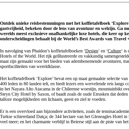
Ontdek unieke reisbestemmingen met het koffietafelboek ‘Explore:
gastvrijheid, bekeken door de lens van avontuur en welzijn. Ga me
werelds meest exclusieve onafhankelijke luxe hotels, die keer op ke
onderscheidingen behaalt bij de World’s Best Awards van Travel 
In navolging van Phaidon’s koffietafelboeken ‘
Design
‘ en ‘
Culture
‘ is
Hotels of the World. Het rijk geïllustreerde en vakkundig samengesteld
maat zijn gemaakt voor het bieden van adembenemende avonturen, tra
sportfaciliteiten van wereldklasse.
Het koffietafelboek ‘Explore’ bevat een op maat gemaakte selectie van 
400 leden in 80 landen telt, en biedt lezers een wervelende reis langs co
in het Nayara Alto Atacama in de Chileense woestijn, mountainbikt ove
Steyn City Hotel by Saxon, of baadt zoals de oude Etrusken dat dede
talloze mogelijkheden om lichaam, geest en ziel te voeden.
Er is een overvloed aan bijzondere activiteiten, zoals de tennisacad
Turkse schiereiland Datça; de 344 hectare van het Gleneagles Hotel in 
veel meer; en het charmante verblijf in Beierse stijl aan de piste van h