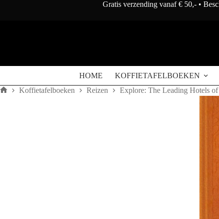
Doorgaan
Gratis verzending vanaf € 50,- • Bes
naar
artikel
HOME
KOFFIETAFELBOEKEN
Koffietafelboeken
Reizen
Explore: The Leading Hotels of
Home