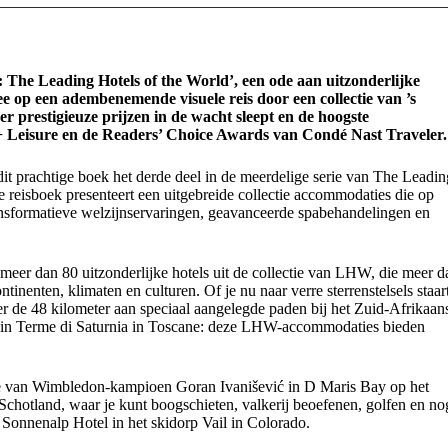
 The Leading Hotels of the World’, een ode aan uitzonderlijke
e op een adembenemende visuele reis door een collectie van ’s
er prestigieuze prijzen in de wacht sleept en de hoogste
+ Leisure en de Readers’ Choice Awards van Condé Nast Traveler.
 dit prachtige boek het derde deel in de meerdelige serie van The Leadin
e reisboek presenteert een uitgebreide collectie accommodaties die op
nsformatieve welzijnservaringen, geavanceerde spabehandelingen en
meer dan 80 uitzonderlijke hotels uit de collectie van LHW, die meer d
ntinenten, klimaten en culturen. Of je nu naar verre sterrenstelsels staar
r de 48 kilometer aan speciaal aangelegde paden bij het Zuid-Afrikaan
n in Terme di Saturnia in Toscane: deze LHW-accommodaties bieden
emie van Wimbledon-kampioen Goran Ivanišević in D Maris Bay op het
Schotland, waar je kunt boogschieten, valkerij beoefenen, golfen en no
et Sonnenalp Hotel in het skidorp Vail in Colorado.