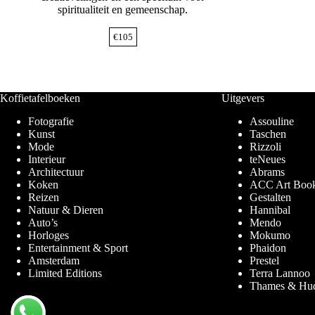
spiritualiteit en gemeenschap.
€
105
Koffietafelboeken
Uitgevers
Fotografie
Assouline
Kunst
Taschen
Mode
Rizzoli
Interieur
teNeues
Architectuur
Abrams
Koken
ACC Art Boo
Reizen
Gestalten
Natuur & Dieren
Hannibal
Auto’s
Mendo
Horloges
Mokumo
Entertainment & Sport
Phaidon
Amsterdam
Prestel
Limited Editions
Terra Lannoo
Thames & Hu