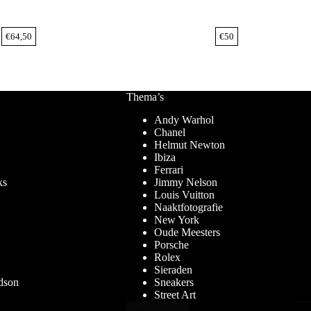
€
64,50
€
50
Thema’s
Andy Warhol
Chanel
Helmut Newton
Ibiza
Ferrari
ks
Jimmy Nelson
Louis Vuitton
Naaktfotografie
New York
Oude Meesters
Porsche
Rolex
Sieraden
dson
Sneakers
Street Art