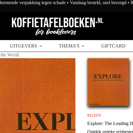
chermende verpakking tegen schade • Vandaag besteld, snel bezorgd •
UITGEVERS
THEMA’S
GIFTCARD
 the World
REIZEN
Explore: The Leading Ho
Ontdek unieke reisbeste