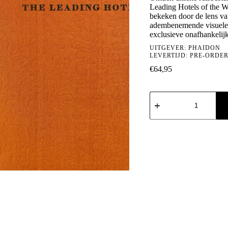
Leading Hotels of the Wo
bekeken door de lens va
adembenemende visuele r
exclusieve onafhankelijk
UITGEVER:
PHAIDON
LEVERTIJD: PRE-ORDE
€
64,95
Explore:
The
Leading
Hotels
of
the
World
aantal