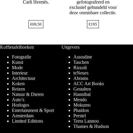
Carli Hermès.
gefotografeerd en
exclusief gebundeld voor
deze onmisbare collectie.
€
69,50
€
195
Koffietafelboeken
Uitgevers
Fotografie
Assouline
Kunst
Taschen
Mode
Rizzoli
Interieur
teNeues
Architectuur
Abrams
Koken
ACC Art Books
Reizen
Gestalten
Natuur & Dieren
Hannibal
Auto’s
Mendo
Horloges
Mokumo
Entertainment & Sport
Phaidon
Amsterdam
Prestel
Limited Editions
Terra Lannoo
Thames & Hudson