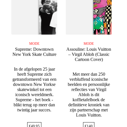
MODE
MODE
Supreme: Downtown
Assouline: Louis Vuitton
New York Skate Culture
– Virgil Abloh (Classic
Cartoon Cover)
In de afgelopen 25 jaar
heeft Supreme zich
Met meer dan 250
getransformeerd van een
verbluffend iconische
downtown New Yorkse
beelden en persoonlijke
skatewinkel tot een
reflecties van Virgil
iconisch wereldmerk.
Abloh is dit
Supreme - het boek -
koffietafelboek de
blikt terug op meer dan
definitieve kroniek van
twintig jaar succes.
zijn partnerschap met
Louis Vuitton.
€
49,95
€
140