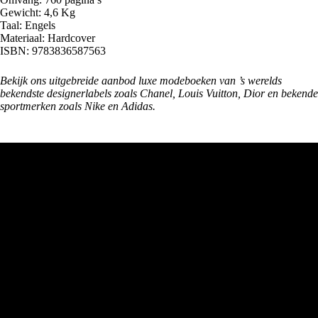
Gewicht: 4,6 Kg
Taal: Engels
Materiaal: Hardcover
ISBN: 9783836587563
Bekijk ons uitgebreide aanbod luxe
modeboeken
van ’s werelds
bekendste designerlabels zoals Chanel, Louis Vuitton, Dior en bekende
sportmerken zoals Nike en Adidas.