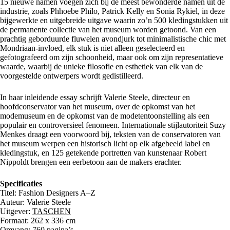
15 nieuwe namen voegen zich bij de meest bewonderde namen uit de
industrie, zoals Phhoebe Philo, Patrick Kelly en Sonia Rykiel, in deze
bijgewerkte en uitgebreide uitgave waarin zo’n 500 kledingstukken uit
de permanente collectie van het museum worden getoond. Van een
prachtig geborduurde fluwelen avondjurk tot minimalistische chic met
Mondriaan-invloed, elk stuk is niet alleen geselecteerd en
gefotografeerd om zijn schoonheid, maar ook om zijn representatieve
waarde, waarbij de unieke filosofie en esthetiek van elk van de
voorgestelde ontwerpers wordt gedistilleerd.
In haar inleidende essay schrijft Valerie Steele, directeur en
hoofdconservator van het museum, over de opkomst van het
modemuseum en de opkomst van de modetentoonstelling als een
populair en controversieel fenomeen. Internationale stijlautoriteit Suzy
Menkes draagt een voorwoord bij, teksten van de conservatoren van
het museum werpen een historisch licht op elk afgebeeld label en
kledingstuk, en 125 getekende portretten van kunstenaar Robert
Nippoldt brengen een eerbetoon aan de makers erachter.
Specificaties
Titel: Fashion Designers A–Z
Auteur: Valerie Steele
Uitgever:
TASCHEN
Formaat: 262 x 336 cm
Omvang: 760 pagina’s