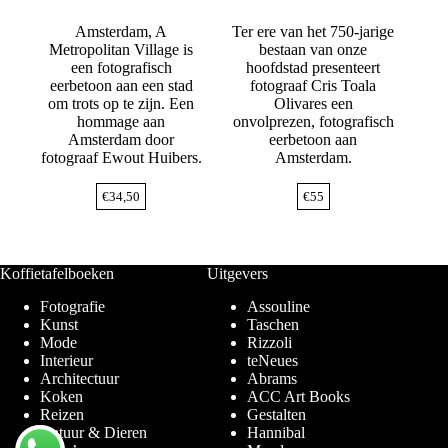
Amsterdam, A
Ter ere van het 750-jarige
Metropolitan Village is
bestaan van onze
een fotografisch
hoofdstad presenteert
eerbetoon aan een stad
fotograaf Cris Toala
om trots op te zijn. Een
Olivares een
hommage aan
onvolprezen, fotografisch
Amsterdam door
eerbetoon aan
fotograaf Ewout Huibers.
Amsterdam.
€
34,50
€
55
Koffietafelboeken
Uitgevers
Fotografie
Assouline
Kunst
Taschen
Mode
Rizzoli
Interieur
teNeues
Architectuur
Abrams
Koken
ACC Art Books
Reizen
Gestalten
Natuur & Dieren
Hannibal