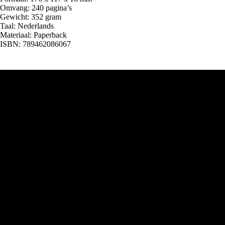
Omvang: 240 pagina’s
Gewicht: 352 gram
Taal: Nederlands
Materiaal: Paperback
ISBN: 789462086067