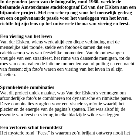
In de gouden jaren van de fotografie, rond 1960, werkte de
befaamde Amsterdamse stadsfotograaf Ed van der Elsken aan een
bijzonder project. Met een scherp oog voor het menselijk gedrag
en een ongeëvenaarde passie voor het vastleggen van het leven,
richtte hij zijn lens op het universele thema van viering en feest.
Een viering van het leven
Van der Elsken, wiens werk altijd een diepe verbinding met de
menselijke ziel toonde, stelde een fotoboek samen dat een
caleidoscoop was van feestelijke momenten. Van de onbevangen
vreugde van een straatfeest, het ritme van dansende menigten, tot de
roes van carnaval en de intieme momenten van uitputting na een nacht
van feesten; zijn foto’s waren een viering van het leven in al zijn
facetten.
Sprankelende combinaties
Wat dit project uniek maakte, was Van der Elsken’s vermogen om
afzonderlijke foto’s te combineren tot dynamische en ritmische paren.
Deze combinaties zorgden voor een visuele symfonie waarbij het
plezier en de energie van de pagina’s spatten. Het was alsof hij de
essentie van feest en viering in elke bladzijde wilde vastleggen.
Een verloren schat herontdekt
Het mysterie rond “Feest” is waarom zo’n briljant ontwerp nooit het