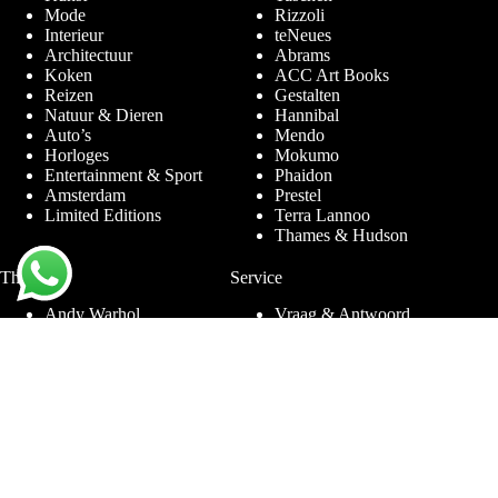
Mode
Rizzoli
Interieur
teNeues
Architectuur
Abrams
Koken
ACC Art Books
Reizen
Gestalten
Natuur & Dieren
Hannibal
Auto’s
Mendo
Horloges
Mokumo
Entertainment & Sport
Phaidon
Amsterdam
Prestel
Limited Editions
Terra Lannoo
Thames & Hudson
Thema’s
Service
Andy Warhol
Vraag & Antwoord
Chanel
Voor bedrijven
Helmut Newton
Contact
Ibiza
Retourneren
Ferrari
Garantie & Klachten
Jimmy Nelson
Algemene
Louis Vuitton
Voorwaarden
Naaktfotografie
Privacy Policy
New York
Disclaimer
Oude Meesters
Blog