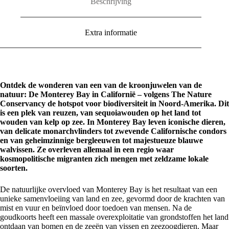
Beschrijving
Extra informatie
Ontdek de wonderen van een van de kroonjuwelen van de
natuur: De Monterey Bay in Californië – volgens The Nature
Conservancy de hotspot voor biodiversiteit in Noord-Amerika. Dit
is een plek van reuzen, van sequoiawouden op het land tot
wouden van kelp op zee. In Monterey Bay leven iconische dieren,
van delicate monarchvlinders tot zwevende Californische condors
en van geheimzinnige bergleeuwen tot majestueuze blauwe
walvissen. Ze overleven allemaal in een regio waar
kosmopolitische migranten zich mengen met zeldzame lokale
soorten.
De natuurlijke overvloed van Monterey Bay is het resultaat van een
unieke samenvloeiing van land en zee, gevormd door de krachten van
mist en vuur en beïnvloed door toedoen van mensen. Na de
goudkoorts heeft een massale overexploitatie van grondstoffen het land
ontdaan van bomen en de zeeën van vissen en zeezoogdieren. Maar