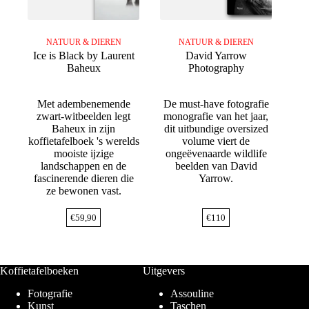
NATUUR & DIEREN
NATUUR & DIEREN
Ice is Black by Laurent
David Yarrow
Baheux
Photography
Met adembenemende
De must-have fotografie
zwart-witbeelden legt
monografie van het jaar,
Baheux in zijn
dit uitbundige oversized
koffietafelboek 's werelds
volume viert de
mooiste ijzige
ongeëvenaarde wildlife
landschappen en de
beelden van David
fascinerende dieren die
Yarrow.
ze bewonen vast.
€
59,90
€
110
Koffietafelboeken
Uitgevers
Fotografie
Assouline
Kunst
Taschen