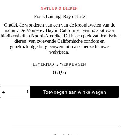
NATUUR & DIEREN
Frans Lanting: Bay of Life
Ontdek de wonderen van een van de kroonjuwelen van de
natuur: De Monterey Bay in Californië - een hotspot voor
biodiversiteit in Noord-Amerika. Dit is een plek van iconische
dieren, van zwevende Californische condors en
geheimzinnige bergleeuwen tot majestueuze blauwe
walvissen.
LEVERTIJD: 2 WERKDAGEN
€
69,95
Frans
Toevoegen aan winkelwagen
Lanting:
Bay
of
Life
aantal