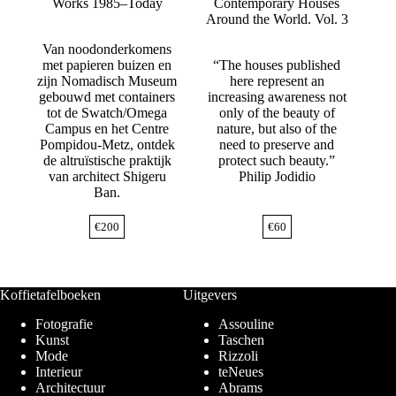
Works 1985–Today
Contemporary Houses
Around the World. Vol. 3
Van noodonderkomens
met papieren buizen en
“The houses published
zijn Nomadisch Museum
here represent an
gebouwd met containers
increasing awareness not
tot de Swatch/Omega
only of the beauty of
Campus en het Centre
nature, but also of the
Pompidou-Metz, ontdek
need to preserve and
de altruïstische praktijk
protect such beauty.”
van architect Shigeru
Philip Jodidio
Ban.
€
200
€
60
Koffietafelboeken
Uitgevers
Fotografie
Assouline
Kunst
Taschen
Mode
Rizzoli
Interieur
teNeues
Architectuur
Abrams