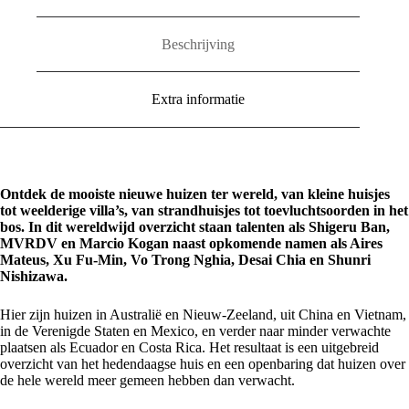
the
World.
Vol.
Beschrijving
1
aantal
Extra informatie
Ontdek de mooiste nieuwe huizen ter wereld, van kleine huisjes
tot weelderige villa’s, van strandhuisjes tot toevluchtsoorden in het
bos. In dit wereldwijd overzicht staan talenten als Shigeru Ban,
MVRDV en Marcio Kogan naast opkomende namen als Aires
Mateus, Xu Fu-Min, Vo Trong Nghia, Desai Chia en Shunri
Nishizawa.
Hier zijn huizen in Australië en Nieuw-Zeeland, uit China en Vietnam,
in de Verenigde Staten en Mexico, en verder naar minder verwachte
plaatsen als Ecuador en Costa Rica. Het resultaat is een uitgebreid
overzicht van het hedendaagse huis en een openbaring dat huizen over
de hele wereld meer gemeen hebben dan verwacht.