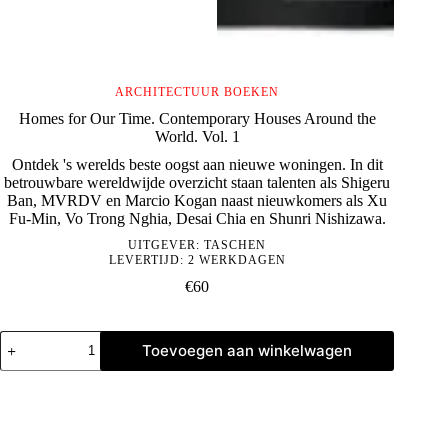
ARCHITECTUUR BOEKEN
Homes for Our Time. Contemporary Houses Around the
World. Vol. 1
Ontdek 's werelds beste oogst aan nieuwe woningen. In dit
betrouwbare wereldwijde overzicht staan talenten als Shigeru
Ban, MVRDV en Marcio Kogan naast nieuwkomers als Xu
Fu-Min, Vo Trong Nghia, Desai Chia en Shunri Nishizawa.
UITGEVER:
TASCHEN
LEVERTIJD: 2 WERKDAGEN
€
60
Homes
Toevoegen aan winkelwagen
for
Our
Time.
Contemporary
Houses
Around