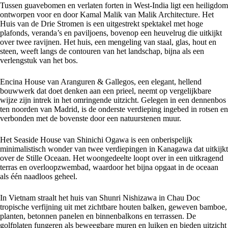
Tussen guavebomen en verlaten forten in West-India ligt een heiligdom
ontworpen voor en door Kamal Malik van Malik Architecture. Het
Huis van de Drie Stromen is een uitgestrekt spektakel met hoge
plafonds, veranda’s en paviljoens, bovenop een heuvelrug die uitkijkt
over twee ravijnen. Het huis, een mengeling van staal, glas, hout en
steen, weeft langs de contouren van het landschap, bijna als een
verlengstuk van het bos.
Encina House van Aranguren & Gallegos, een elegant, hellend
bouwwerk dat doet denken aan een prieel, neemt op vergelijkbare
wijze zijn intrek in het omringende uitzicht. Gelegen in een dennenbos
ten noorden van Madrid, is de onderste verdieping ingebed in rotsen en
verbonden met de bovenste door een natuurstenen muur.
Het Seaside House van Shinichi Ogawa is een onberispelijk
minimalistisch wonder van twee verdiepingen in Kanagawa dat uitkijkt
over de Stille Oceaan. Het woongedeelte loopt over in een uitkragend
terras en overloopzwembad, waardoor het bijna opgaat in de oceaan
als één naadloos geheel.
In Vietnam straalt het huis van Shunri Nishizawa in Chau Doc
tropische verfijning uit met zichtbare houten balken, geweven bamboe,
planten, betonnen panelen en binnenbalkons en terrassen. De
golfplaten fungeren als beweegbare muren en luiken en bieden uitzicht