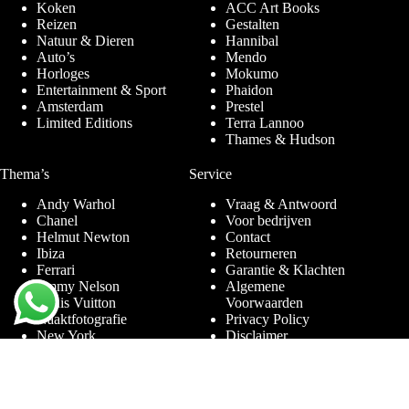
Koken
ACC Art Books
Reizen
Gestalten
Natuur & Dieren
Hannibal
Auto’s
Mendo
Horloges
Mokumo
Entertainment & Sport
Phaidon
Amsterdam
Prestel
Limited Editions
Terra Lannoo
Thames & Hudson
Thema’s
Service
Andy Warhol
Vraag & Antwoord
Chanel
Voor bedrijven
Helmut Newton
Contact
Ibiza
Retourneren
Ferrari
Garantie & Klachten
Jimmy Nelson
Algemene
Louis Vuitton
Voorwaarden
Naaktfotografie
Privacy Policy
New York
Disclaimer
Oude Meesters
Blog
Porsche
Rolex
Sieraden