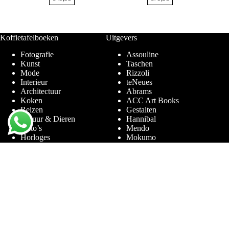
Koffietafelboeken
Uitgevers
Fotografie
Assouline
Kunst
Taschen
Mode
Rizzoli
Interieur
teNeues
Architectuur
Abrams
Koken
ACC Art Books
Reizen
Gestalten
Natuur & Dieren
Hannibal
Auto’s
Mendo
Horloges
Mokumo
Entertainment & Sport
Phaidon
Amsterdam
Prestel
Limited Editions
Terra Lannoo
Thames & Hudson
Thema’s
Service
Andy Warhol
Vraag & Antwoord
Chanel
Voor bedrijven
Helmut Newton
Contact