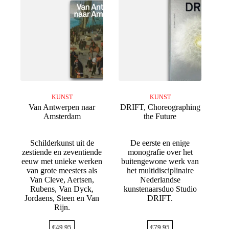
KUNST
KUNST
Van Antwerpen naar
DRIFT, Choreographing
Amsterdam
the Future
Schilderkunst uit de
De eerste en enige
zestiende en zeventiende
monografie over het
eeuw met unieke werken
buitengewone werk van
van grote meesters als
het multidisciplinaire
Van Cleve, Aertsen,
Nederlandse
Rubens, Van Dyck,
kunstenaarsduo Studio
Jordaens, Steen en Van
DRIFT.
Rijn.
€
49,95
€
79,95