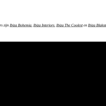
rs zijn
Ibiza Bohemia
,
Ibiza Interiors
,
Ibiza The Coolest
en
Ibiza Blaks