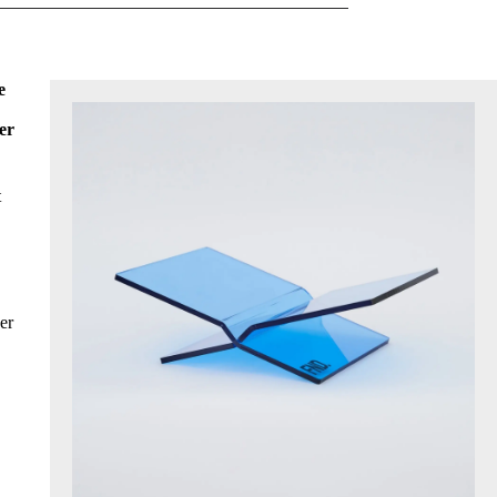
e
er
t
er