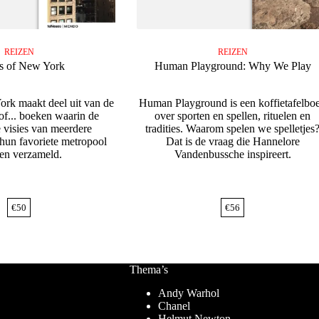
REIZEN
REIZEN
ts of New York
Human Playground: Why We Play
ork maakt deel uit van de
Human Playground is een koffietafelbo
 of... boeken waarin de
over sporten en spellen, rituelen en
e visies van meerdere
tradities. Waarom spelen we spelletjes
 hun favoriete metropool
Dat is de vraag die Hannelore
en verzameld.
Vandenbussche inspireert.
€
50
€
56
Thema’s
Andy Warhol
Chanel
Helmut Newton