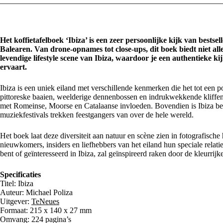
Het koffietafelboek ‘Ibiza’ is een zeer persoonlijke kijk van bests
Balearen. Van drone-opnames tot close-ups, dit boek biedt niet all
levendige lifestyle scene van Ibiza, waardoor je een authentieke ki
ervaart.
Ibiza is een uniek eiland met verschillende kenmerken die het tot een
pittoreske baaien, weelderige dennenbossen en indrukwekkende kliffen,
met Romeinse, Moorse en Catalaanse invloeden. Bovendien is Ibiza ber
muziekfestivals trekken feestgangers van over de hele wereld.
Het boek laat deze diversiteit aan natuur en scène zien in fotografisc
nieuwkomers, insiders en liefhebbers van het eiland hun speciale relati
bent of geïnteresseerd in Ibiza, zal geïnspireerd raken door de kleurri
Specificaties
Titel: Ibiza
Auteur: Michael Poliza
Uitgever:
TeNeues
Formaat: 215 x 140 x 27 mm
Omvang: 224 pagina’s