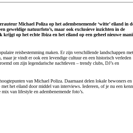
ellerauteur Michael Poliza op het adembenemende ‘witte’ eiland in d
een geweldige natuurfoto’s, maar ook exclusieve inzichten in de
jk krijgt op het echte Ibiza en het eiland op een geheel nieuwe mani
 populaire reisbestemming maken. Er zijn verschillende landschappen me
 maar je vindt er ook een levendige cultuur en een historisch verleden
oemd om zijn legendarische nachtleven – trendy clubs, DJ’s en
he hoogtepunten van Michael Poliza. Daarnaast delen lokale bewoners en
e met het eiland door middel van interviews. Iedereen, of je nu een kenn
jke mix van lifestyle en adembenemende foto’s.