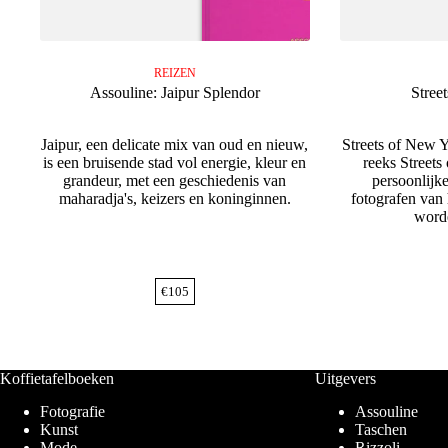
REIZEN
Assouline: Jaipur Splendor
Stree
Jaipur, een delicate mix van oud en nieuw,
Streets of New Y
is een bruisende stad vol energie, kleur en
reeks Streets
grandeur, met een geschiedenis van
persoonlijk
maharadja's, keizers en koninginnen.
fotografen van
word
€
105
Koffietafelboeken
Uitgevers
Fotografie
Assouline
Kunst
Taschen
Mode
Rizzoli