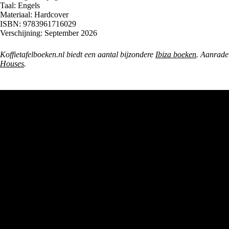
Taal: Engels
Materiaal: Hardcover
ISBN: 9783961716029
Verschijning: September 2026
Koffietafelboeken.nl biedt een aantal bijzondere
Ibiza boeken
. Aanrade
Houses
.