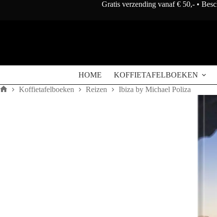
Doorgaan
Gratis verzending vanaf € 50,- • Bes
naar
artikel
HOME
KOFFIETAFELBOEKEN
Koffietafelboeken
Reizen
Ibiza by Michael Poliza
Home