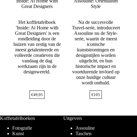
Inside: At Home with
Assouline: Orientalism
Great Designers
Style
Het koffietafelboek
Na de succesvolle
'Inside: At Home with
Travel-serie, introduceert
Great Designers' is een
Assouline nu de Style-
rondleiding door de
serie, waarin de meest
huizen van zestig van de
iconische
meest getalenteerde en
kunststromingen en
volleerde creatieven die
designstijlen worden
vandaag de dag
uitgelicht, en hun
werkzaam zijn in de
historische impact en
designwereld.
voortdurende invloed op
onze huidige cultuur
wordt onthuld.
€
49,95
€
105
Koffietafelboeken
Uitgevers
Fotografie
Assouline
Kunst
Taschen