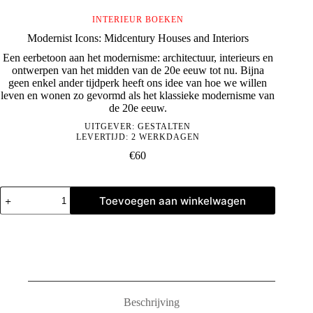
INTERIEUR BOEKEN
Modernist Icons: Midcentury Houses and Interiors
Een eerbetoon aan het modernisme: architectuur, interieurs en
ontwerpen van het midden van de 20e eeuw tot nu. Bijna
geen enkel ander tijdperk heeft ons idee van hoe we willen
leven en wonen zo gevormd als het klassieke modernisme van
de 20e eeuw.
UITGEVER:
GESTALTEN
LEVERTIJD: 2 WERKDAGEN
€
60
Modernist
Toevoegen aan winkelwagen
Icons:
Midcentury
Houses
and
Interiors
aantal
Beschrijving