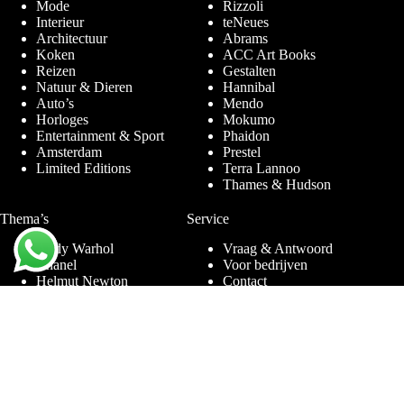
Mode
Rizzoli
Interieur
teNeues
Architectuur
Abrams
Koken
ACC Art Books
Reizen
Gestalten
Natuur & Dieren
Hannibal
Auto’s
Mendo
Horloges
Mokumo
Entertainment & Sport
Phaidon
Amsterdam
Prestel
Limited Editions
Terra Lannoo
Thames & Hudson
Thema’s
Service
Andy Warhol
Vraag & Antwoord
Chanel
Voor bedrijven
Helmut Newton
Contact
Ibiza
Retourneren
Ferrari
Garantie & Klachten
Jimmy Nelson
Algemene
Louis Vuitton
Voorwaarden
Naaktfotografie
Privacy Policy
New York
Disclaimer
Oude Meesters
Blog