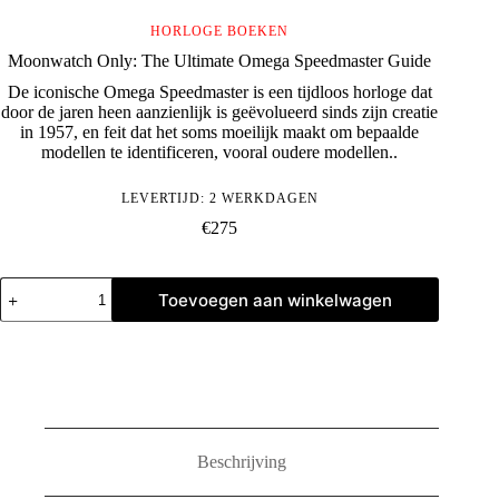
HORLOGE BOEKEN
Moonwatch Only: The Ultimate Omega Speedmaster Guide
De iconische Omega Speedmaster is een tijdloos horloge dat
door de jaren heen aanzienlijk is geëvolueerd sinds zijn creatie
in 1957, en feit dat het soms moeilijk maakt om bepaalde
modellen te identificeren, vooral oudere modellen..
LEVERTIJD: 2 WERKDAGEN
€
275
Moonwatch
Toevoegen aan winkelwagen
Only:
The
Ultimate
Omega
Speedmaster
Guide
aantal
Beschrijving