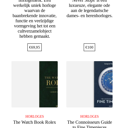
horlogemerk. Een
Never Stops' is een
werkelijk uniek horloge
luxueuze, elegante ode
waarvan de
aan de legendarische
baanbrekende innovatie,
dames- en herenhorloges.
functie en veelzijdige
vormgeving het tot een
cultverzamelobject
hebben gemaakt.
€
69,95
€
100
HORLOGES
HORLOGES
The Watch Book Rolex
The Connoisseurs Guide
to Fine Timepieces