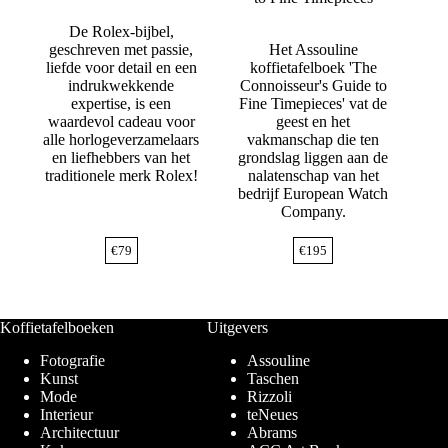
De Rolex-bijbel,
geschreven met passie,
Het Assouline
liefde voor detail en een
koffietafelboek 'The
indrukwekkende
Connoisseur's Guide to
expertise, is een
Fine Timepieces' vat de
waardevol cadeau voor
geest en het
alle horlogeverzamelaars
vakmanschap die ten
en liefhebbers van het
grondslag liggen aan de
traditionele merk Rolex!
nalatenschap van het
bedrijf European Watch
Company.
€
79
€
195
Koffietafelboeken
Uitgevers
Fotografie
Assouline
Kunst
Taschen
Mode
Rizzoli
Interieur
teNeues
Architectuur
Abrams