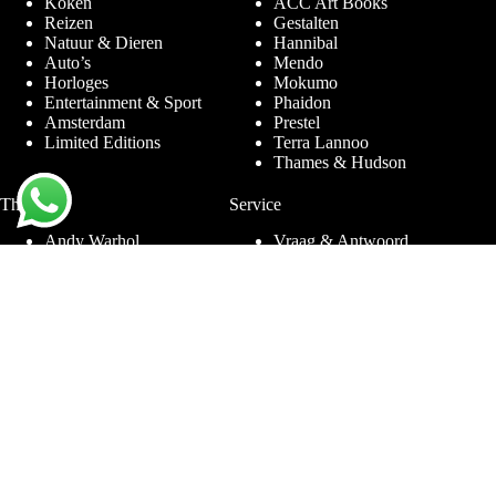
Koken
ACC Art Books
Reizen
Gestalten
Natuur & Dieren
Hannibal
Auto’s
Mendo
Horloges
Mokumo
Entertainment & Sport
Phaidon
Amsterdam
Prestel
Limited Editions
Terra Lannoo
Thames & Hudson
Thema’s
Service
Andy Warhol
Vraag & Antwoord
Chanel
Voor bedrijven
Helmut Newton
Contact
Ibiza
Retourneren
Ferrari
Garantie & Klachten
Jimmy Nelson
Algemene
Louis Vuitton
Voorwaarden
Naaktfotografie
Privacy Policy
New York
Disclaimer
Oude Meesters
Blog
Porsche
Rolex
Sieraden