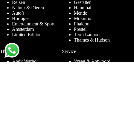
Reizen
Gestalten
Natuur & Dieren
Hannibal
Auto’s
Mendo
Horloges
Mokumo
Entertainment & Sport
Phaidon
Amsterdam
Prestel
Limited Editions
Terra Lannoo
Thames & Hudson
Thema’s
Service
Andy Warhol
Vraag & Antwoord
Chanel
Voor bedrijven
Helmut Newton
Contact
Ibiza
Retourneren
Ferrari
Garantie & Klachten
Jimmy Nelson
Algemene
Louis Vuitton
Voorwaarden
Naaktfotografie
Privacy Policy
New York
Disclaimer
Oude Meesters
Blog
Porsche
Rolex
Sieraden
Sneakers