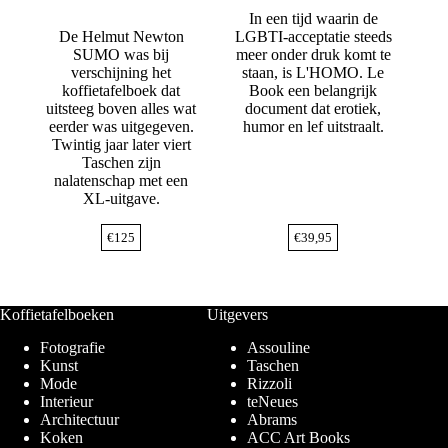
In een tijd waarin de
De Helmut Newton
LGBTI-acceptatie steeds
SUMO was bij
meer onder druk komt te
verschijning het
staan, is L'HOMO. Le
koffietafelboek dat
Book een belangrijk
uitsteeg boven alles wat
document dat erotiek,
eerder was uitgegeven.
humor en lef uitstraalt.
Twintig jaar later viert
Taschen zijn
nalatenschap met een
XL-uitgave.
€
125
€
39,95
Koffietafelboeken
Uitgevers
Fotografie
Assouline
Kunst
Taschen
Mode
Rizzoli
Interieur
teNeues
Architectuur
Abrams
Koken
ACC Art Books