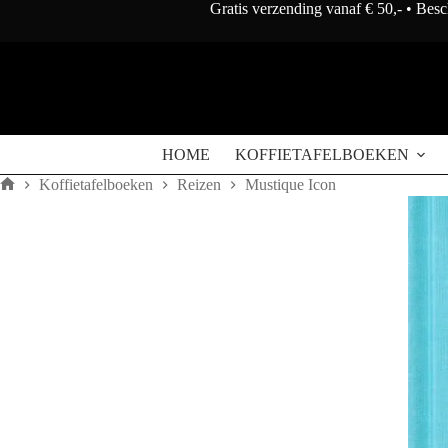
Doorgaan
Gratis verzending vanaf € 50,- • Bes
naar
artikel
HOME
KOFFIETAFELBOEKEN
Koffietafelboeken
Reizen
Mustique Icon
Home