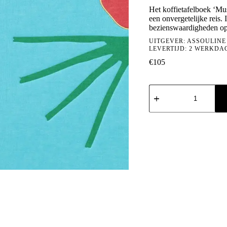
Het koffietafelboek ‘Mu
een onvergetelijke reis. 
bezienswaardigheden op h
UITGEVER:
ASSOULINE
LEVERTIJD: 2 WERKDA
€
105
Mustique
Icon
aantal