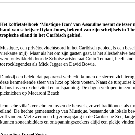
Het koffietafelboek ‘Mustique Icon’ van Assouline neemt de lezer m
hand van schrijver Dylan Jones, bekend van zijn schrijfsels in T
tropische eiland in het Caribisch gebied.
Mustique, een privétoevluchtsoord in het Caribisch gebied, is een besc
vierkante mijl). Maar als het om zijn gasten gaat, is het allesbehalve b
werd ontwikkeld door de Schotse aristocraat Colin Tennant, heeft sin
tot rocklegendes als Mick Jagger en David Bowie.
Dankzij een beleid dat paparazzi verbiedt, kunnen de sterren zich terug
deze kenmerkende sfeer van luxe op blote voeten. Naast de turquoise k
balans tussen exclusiviteit en ontspanning. De dagen verlopen in een r
picknicken op Macaroni Beach.
Iconische villa’s verscholen tussen de heuvels, zowel traditioneel als
eiland. De hechte gemeenschap van Mustique, bestaande uit lokale bew
zult vinden. Met zwemmen bij zonsopgang in de Caribische Zee, lange l
kunnen zonaanbidders en ontspanningszoekers altijd een plekje vinden 
Assouline Travel Series