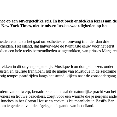
ee op een onvergetelijke reis. In het boek ontdekken lezers aan de
he New York Times, niet te missen bezienswaardigheden op het
heiden eiland als het gaat om esthetiek en omvang (minder dan drie
escheiden. Het eiland, dat halverwege de twintigste eeuw voor het eerst
dsdien een hele reeks beroemdheden aangetrokken, van prinses Margaret
trekken in dit ongerepte paradijs. Mustique Icon dompelt lezers onder i
usten en geurige frangipani ligt de magie van Mustique in de zeldzame
ustig tempo: paardrijden langs het strand, kijken naar de zonsondergang
 modern van ontwerp, benadrukken allemaal de natuurlijke pracht van het
oners en trouwe bezoekers, zorgt voor een warmte die je nergens ande
unches in het Cotton House en cocktails bij maanlicht in Basil’s Bar,
om te genieten van de afgelegen elegantie van het eiland.