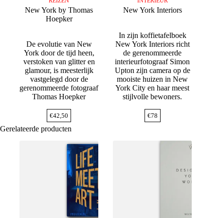
REIZEN
INTERIEUR
New York by Thomas
New York Interiors
Hoepker
In zijn koffietafelboek
De evolutie van New
New York Interiors richt
York door de tijd heen,
de gerenommeerde
verstoken van glitter en
interieurfotograaf Simon
glamour, is meesterlijk
Upton zijn camera op de
vastgelegd door de
mooiste huizen in New
gerenommeerde fotograaf
York City en haar meest
Thomas Hoepker
stijlvolle bewoners.
€
42,50
€
78
Gerelateerde producten