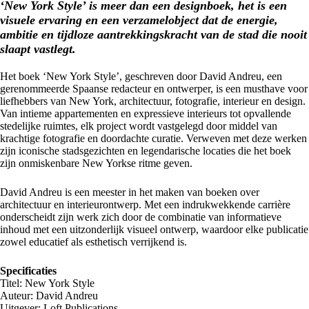
‘New York Style’ is meer dan een designboek, het is een
visuele ervaring en een verzamelobject dat de energie,
ambitie en tijdloze aantrekkingskracht van de stad die nooit
slaapt vastlegt.
Het boek ‘New York Style’, geschreven door David Andreu, een
gerenommeerde Spaanse redacteur en ontwerper, is een musthave voor
liefhebbers van New York, architectuur, fotografie, interieur en design.
Van intieme appartementen en expressieve interieurs tot opvallende
stedelijke ruimtes, elk project wordt vastgelegd door middel van
krachtige fotografie en doordachte curatie. Verweven met deze werken
zijn iconische stadsgezichten en legendarische locaties die het boek
zijn onmiskenbare New Yorkse ritme geven.
David Andreu is een meester in het maken van boeken over
architectuur en interieurontwerp. Met een indrukwekkende carrière
onderscheidt zijn werk zich door de combinatie van informatieve
inhoud met een uitzonderlijk visueel ontwerp, waardoor elke publicatie
zowel educatief als esthetisch verrijkend is.
Specificaties
Titel: New York Style
Auteur: David Andreu
Uitgever: Loft Publications