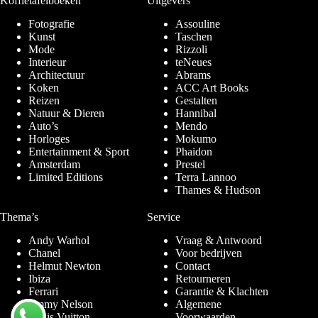
Koffietafelboeken
Uitgevers
Fotografie
Assouline
Kunst
Taschen
Mode
Rizzoli
Interieur
teNeues
Architectuur
Abrams
Koken
ACC Art Books
Reizen
Gestalten
Natuur & Dieren
Hannibal
Auto’s
Mendo
Horloges
Mokumo
Entertainment & Sport
Phaidon
Amsterdam
Prestel
Limited Editions
Terra Lannoo
Thames & Hudson
Thema’s
Service
Andy Warhol
Vraag & Antwoord
Chanel
Voor bedrijven
Helmut Newton
Contact
Ibiza
Retourneren
Ferrari
Garantie & Klachten
Jimmy Nelson
Algemene
Louis Vuitton
Voorwaarden