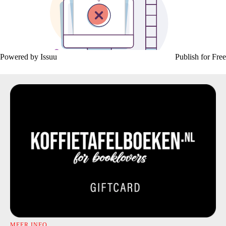
Powered by
Issuu
Publish for Free
MEER INFO