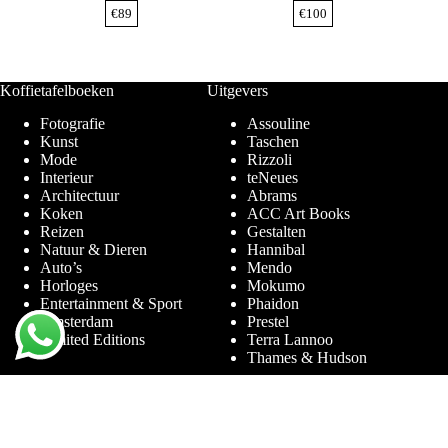
€
89
€
100
Koffietafelboeken
Uitgevers
Fotografie
Assouline
Kunst
Taschen
Mode
Rizzoli
Interieur
teNeues
Architectuur
Abrams
Koken
ACC Art Books
Reizen
Gestalten
Natuur & Dieren
Hannibal
Auto’s
Mendo
Horloges
Mokumo
Entertainment & Sport
Phaidon
Amsterdam
Prestel
Limited Editions
Terra Lannoo
Thames & Hudson
Thema’s
Service
Andy Warhol
Vraag & Antwoord
Chanel
Voor bedrijven