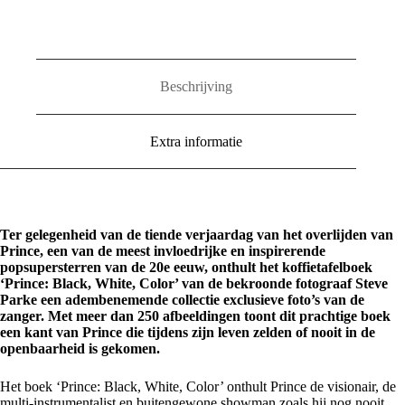
aantal
Beschrijving
Extra informatie
Ter gelegenheid van de tiende verjaardag van het overlijden van
Prince, een van de meest invloedrijke en inspirerende
popsupersterren van de 20e eeuw, onthult het koffietafelboek
‘Prince: Black, White, Color’ van de bekroonde fotograaf Steve
Parke een adembenemende collectie exclusieve foto’s van de
zanger. Met meer dan 250 afbeeldingen toont dit prachtige boek
een kant van Prince die tijdens zijn leven zelden of nooit in de
openbaarheid is gekomen.
Het boek ‘Prince: Black, White, Color’ onthult Prince de visionair, de
multi-instrumentalist en buitengewone showman zoals hij nog nooit