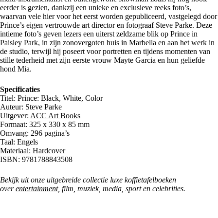
eerder is gezien, dankzij een unieke en exclusieve reeks foto’s,
waarvan vele hier voor het eerst worden gepubliceerd, vastgelegd door
Prince’s eigen vertrouwde art director en fotograaf Steve Parke. Deze
intieme foto’s geven lezers een uiterst zeldzame blik op Prince in
Paisley Park, in zijn zonovergoten huis in Marbella en aan het werk in
de studio, terwijl hij poseert voor portretten en tijdens momenten van
stille tederheid met zijn eerste vrouw Mayte Garcia en hun geliefde
hond Mia.
Specificaties
Titel: Prince: Black, White, Color
Auteur: Steve Parke
Uitgever:
ACC Art Books
Formaat: 325 x 330 x 85 mm
Omvang: 296 pagina’s
Taal: Engels
Materiaal: Hardcover
ISBN: 9781788843508
Bekijk uit onze uitgebreide collectie luxe koffietafelboeken
over
entertainment
, film, muziek, media, sport en celebrities.