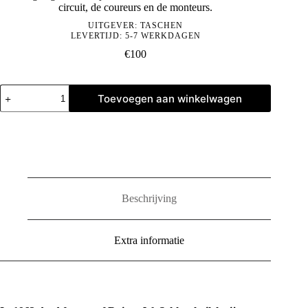
circuit, de coureurs en de monteurs.
UITGEVER:
TASCHEN
LEVERTIJD: 5-7 WERKDAGEN
€
100
Rainer
Toevoegen aan winkelwagen
W.
Schlegelmilch.
Porsche
Racing
Moments
aantal
Beschrijving
Extra informatie