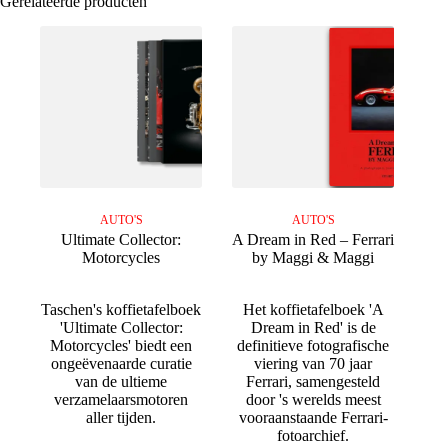
Gerelateerde producten
AUTO'S
AUTO'S
Ultimate Collector:
A Dream in Red – Ferrari
Motorcycles
by Maggi & Maggi
Taschen's koffietafelboek
Het koffietafelboek 'A
'Ultimate Collector:
Dream in Red' is de
Motorcycles' biedt een
definitieve fotografische
ongeëvenaarde curatie
viering van 70 jaar
van de ultieme
Ferrari, samengesteld
verzamelaarsmotoren
door 's werelds meest
aller tijden.
vooraanstaande Ferrari-
fotoarchief.