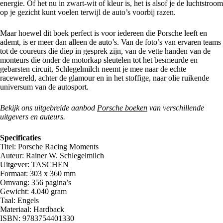
energie. Of het nu in zwart-wit of kleur is, het is alsof je de luchtstroom
op je gezicht kunt voelen terwijl de auto’s voorbij razen.
Maar hoewel dit boek perfect is voor iedereen die Porsche leeft en
ademt, is er meer dan alleen de auto’s. Van de foto’s van ervaren teams
tot de coureurs die diep in gesprek zijn, van de vette handen van de
monteurs die onder de motorkap sleutelen tot het besmeurde en
gebarsten circuit, Schlegelmilch neemt je mee naar de echte
racewereld, achter de glamour en in het stoffige, naar olie ruikende
universum van de autosport.
Bekijk ons uitgebreide aanbod
Porsche boeken
van verschillende
uitgevers en auteurs.
Specificaties
Titel: Porsche Racing Moments
Auteur: Rainer W. Schlegelmilch
Uitgever:
TASCHEN
Formaat:
303 x 360 mm
Omvang: 356 pagina’s
Gewicht: 4.040 gram
Taal: Engels
Materiaal: Hardback
ISBN: 9783754401330