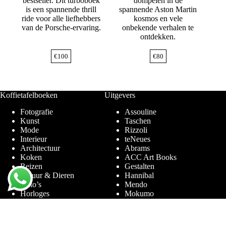
bestseller. Dit turboboek
dompelen in de
is een spannende thrill
spannende Aston Martin
ride voor alle liefhebbers
kosmos en vele
van de Porsche-ervaring.
onbekende verhalen te
ontdekken.
€
100
€
80
Koffietafelboeken
Uitgevers
Fotografie
Assouline
Kunst
Taschen
Mode
Rizzoli
Interieur
teNeues
Architectuur
Abrams
Koken
ACC Art Books
Reizen
Gestalten
Natuur & Dieren
Hannibal
Auto’s
Mendo
Horloges
Mokumo
Entertainment & Sport
Phaidon
Amsterdam
Prestel
Limited Editions
Terra Lannoo