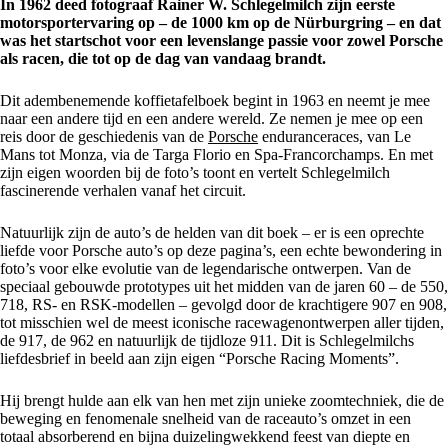
In 1962 deed fotograaf Rainer W. Schlegelmilch zijn eerste
motorsportervaring op – de 1000 km op de Nürburgring – en dat
was het startschot voor een levenslange passie voor zowel Porsche
als racen, die tot op de dag van vandaag brandt.
Dit adembenemende koffietafelboek begint in 1963 en neemt je mee
naar een andere tijd en een andere wereld. Ze nemen je mee op een
reis door de geschiedenis van de
Porsche
enduranceraces, van Le
Mans tot Monza, via de Targa Florio en Spa-Francorchamps. En met
zijn eigen woorden bij de foto’s toont en vertelt Schlegelmilch
fascinerende verhalen vanaf het circuit.
Natuurlijk zijn de auto’s de helden van dit boek – er is een oprechte
liefde voor Porsche auto’s op deze pagina’s, een echte bewondering in
foto’s voor elke evolutie van de legendarische ontwerpen. Van de
speciaal gebouwde prototypes uit het midden van de jaren 60 – de 550,
718, RS- en RSK-modellen – gevolgd door de krachtigere 907 en 908,
tot misschien wel de meest iconische racewagenontwerpen aller tijden,
de 917, de 962 en natuurlijk de tijdloze 911. Dit is Schlegelmilchs
liefdesbrief in beeld aan zijn eigen “Porsche Racing Moments”.
Hij brengt hulde aan elk van hen met zijn unieke zoomtechniek, die de
beweging en fenomenale snelheid van de raceauto’s omzet in een
totaal absorberend en bijna duizelingwekkend feest van diepte en