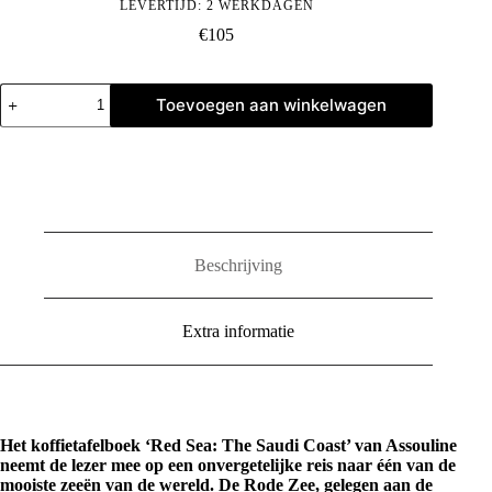
LEVERTIJD: 2 WERKDAGEN
€
105
Red
Toevoegen aan winkelwagen
Sea:
The
Saudi
Coast
aantal
Beschrijving
Extra informatie
Het koffietafelboek ‘Red Sea: The Saudi Coast’ van Assouline
neemt de lezer mee op een onvergetelijke reis naar één van de
mooiste zeeën van de wereld. De Rode Zee, gelegen aan de