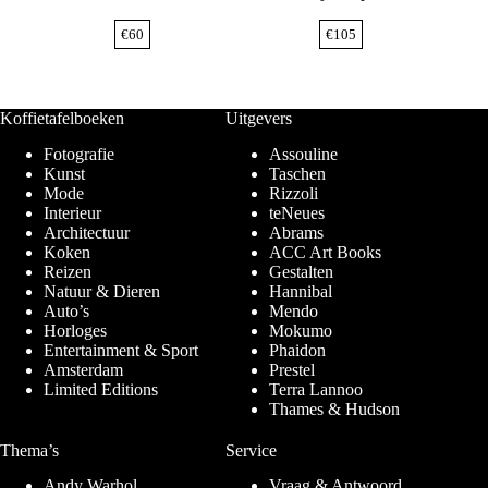
€
60
€
105
Koffietafelboeken
Uitgevers
Fotografie
Assouline
Kunst
Taschen
Mode
Rizzoli
Interieur
teNeues
Architectuur
Abrams
Koken
ACC Art Books
Reizen
Gestalten
Natuur & Dieren
Hannibal
Auto’s
Mendo
Horloges
Mokumo
Entertainment & Sport
Phaidon
Amsterdam
Prestel
Limited Editions
Terra Lannoo
Thames & Hudson
Thema’s
Service
Andy Warhol
Vraag & Antwoord