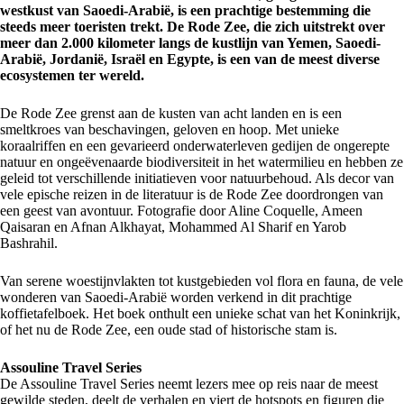
westkust van Saoedi-Arabië, is een prachtige bestemming die
steeds meer toeristen trekt. De Rode Zee, die zich uitstrekt over
meer dan 2.000 kilometer langs de kustlijn van Yemen, Saoedi-
Arabië, Jordanië, Israël en Egypte, is een van de meest diverse
ecosystemen ter wereld.
De Rode Zee grenst aan de kusten van acht landen en is een
smeltkroes van beschavingen, geloven en hoop. Met unieke
koraalriffen en een gevarieerd onderwaterleven gedijen de ongerepte
natuur en ongeëvenaarde biodiversiteit in het watermilieu en hebben ze
geleid tot verschillende initiatieven voor natuurbehoud. Als decor van
vele epische reizen in de literatuur is de Rode Zee doordrongen van
een geest van avontuur. Fotografie door Aline Coquelle, Ameen
Qaisaran en Afnan Alkhayat, Mohammed Al Sharif en Yarob
Bashrahil.
Van serene woestijnvlakten tot kustgebieden vol flora en fauna, de vele
wonderen van Saoedi-Arabië worden verkend in dit prachtige
koffietafelboek. Het boek onthult een unieke schat van het Koninkrijk,
of het nu de Rode Zee, een oude stad of historische stam is.
Assouline Travel Series
De Assouline Travel Series neemt lezers mee op reis naar de meest
gewilde steden, deelt de verhalen en viert de hotspots en figuren die