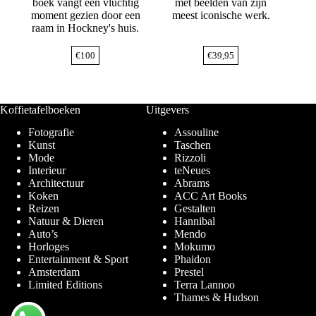
boek vangt een vluchtig
met beelden van zijn
moment gezien door een
meest iconische werk.
raam in Hockney's huis.
€
100
€
39,95
Koffietafelboeken
Uitgevers
Fotografie
Assouline
Kunst
Taschen
Mode
Rizzoli
Interieur
teNeues
Architectuur
Abrams
Koken
ACC Art Books
Reizen
Gestalten
Natuur & Dieren
Hannibal
Auto’s
Mendo
Horloges
Mokumo
Entertainment & Sport
Phaidon
Amsterdam
Prestel
Limited Editions
Terra Lannoo
Thames & Hudson