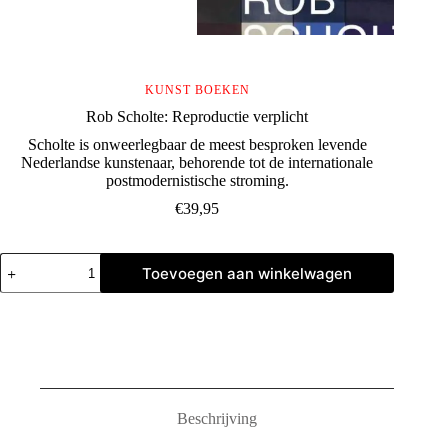
KUNST BOEKEN
Rob Scholte: Reproductie verplicht
Scholte is onweerlegbaar de meest besproken levende
Nederlandse kunstenaar, behorende tot de internationale
postmodernistische stroming.
€
39,95
Rob
Toevoegen aan winkelwagen
Scholte:
Reproductie
verplicht
aantal
Beschrijving