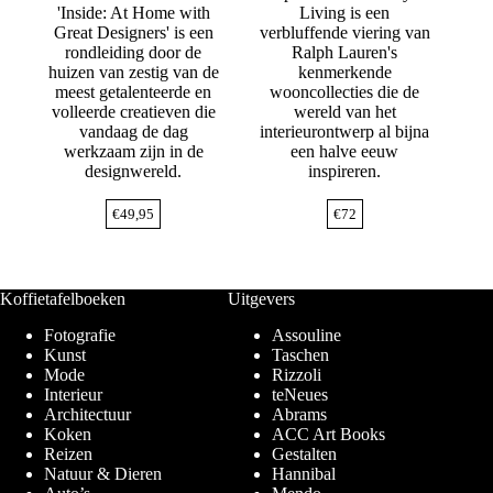
'Inside: At Home with
Living is een
Great Designers' is een
verbluffende viering van
rondleiding door de
Ralph Lauren's
huizen van zestig van de
kenmerkende
meest getalenteerde en
wooncollecties die de
volleerde creatieven die
wereld van het
vandaag de dag
interieurontwerp al bijna
werkzaam zijn in de
een halve eeuw
designwereld.
inspireren.
€
49,95
€
72
Koffietafelboeken
Uitgevers
Fotografie
Assouline
Kunst
Taschen
Mode
Rizzoli
Interieur
teNeues
Architectuur
Abrams
Koken
ACC Art Books
Reizen
Gestalten
Natuur & Dieren
Hannibal