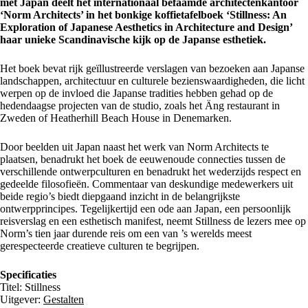
met Japan deelt het internationaal befaamde architectenkantoor
‘Norm Architects’ in het bonkige koffietafelboek ‘Stillness: An
Exploration of Japanese Aesthetics in Architecture and Design’
haar unieke Scandinavische kijk op de Japanse esthetiek.
Het boek bevat rijk geïllustreerde verslagen van bezoeken aan Japanse
landschappen, architectuur en culturele bezienswaardigheden, die licht
werpen op de invloed die Japanse tradities hebben gehad op de
hedendaagse projecten van de studio, zoals het Äng restaurant in
Zweden of Heatherhill Beach House in Denemarken.
Door beelden uit Japan naast het werk van Norm Architects te
plaatsen, benadrukt het boek de eeuwenoude connecties tussen de
verschillende ontwerpculturen en benadrukt het wederzijds respect en
gedeelde filosofieën. Commentaar van deskundige medewerkers uit
beide regio’s biedt diepgaand inzicht in de belangrijkste
ontwerpprincipes. Tegelijkertijd een ode aan Japan, een persoonlijk
reisverslag en een esthetisch manifest, neemt Stillness de lezers mee op
Norm’s tien jaar durende reis om een van ’s werelds meest
gerespecteerde creatieve culturen te begrijpen.
Specificaties
Titel: Stillness
Uitgever:
Gestalten