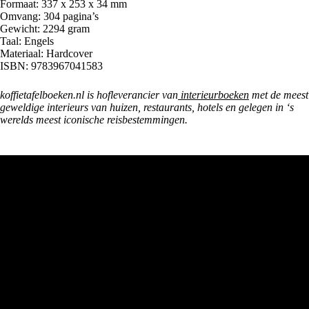
Formaat: 337 x 253 x 34 mm
Omvang: 304 pagina’s
Gewicht: 2294 gram
Taal: Engels
Materiaal: Hardcover
ISBN: 9783967041583
koffietafelboeken.nl is hofleverancier van
interieurboeken
met de meest
geweldige interieurs van huizen, restaurants, hotels en gelegen in ‘s
werelds meest iconische reisbestemmingen.