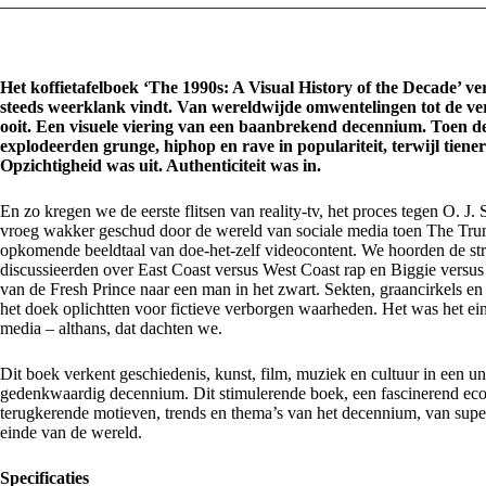
Het koffietafelboek ‘The 1990s: A Visual History of the Decade’ v
steeds weerklank vindt. Van wereldwijde omwentelingen tot de vers
ooit. Een visuele viering van een baanbrekend decennium. Toen 
explodeerden grunge, hiphop en rave in populariteit, terwijl tieners
Opzichtigheid was uit. Authenticiteit was in.
En zo kregen we de eerste flitsen van reality-tv, het proces tegen O. J
vroeg wakker geschud door de wereld van sociale media toen The Tru
opkomende beeldtaal van doe-het-zelf videocontent. We hoorden de strij
discussieerden over East Coast versus West Coast rap en Biggie versus 
van de Fresh Prince naar een man in het zwart. Sekten, graancirkels en
het doek oplichtten voor fictieve verborgen waarheden. Het was het ein
media – althans, dat dachten we.
Dit boek verkent geschiedenis, kunst, film, muziek en cultuur in een u
gedenkwaardig decennium. Dit stimulerende boek, een fascinerend ecos
terugkerende motieven, trends en thema’s van het decennium, van superm
einde van de wereld.
Specificaties