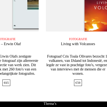
OTOGRAFIE
FOTOGRAFIE
 – Erwin Olaf
Living with Volcanoes
Erwin Olafs zestigste
Fotograaf Cris Toala Olivares bezocht 
e fotograaf zijn allereerste
vulkanen, van IJsland tot Indonesië, e
lectie van werk zien. Dit
legde ze vast in prachtige foto's, vergeze
k met 260 foto's van een
van interviews met de mensen die er
elangrijkste fotografen.
wonen.
€
65
€
59
Thema’s