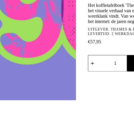
Het koffietafelboek 'The
het visuele verhaal van
weerklank vindt. Van we
het internet: de jaren neg
UITGEVER:
THAMES &
LEVERTIJD: 2 WERKDA
€
57,95
The
1990s:
A
Visual
History
of
the
Decade
aantal