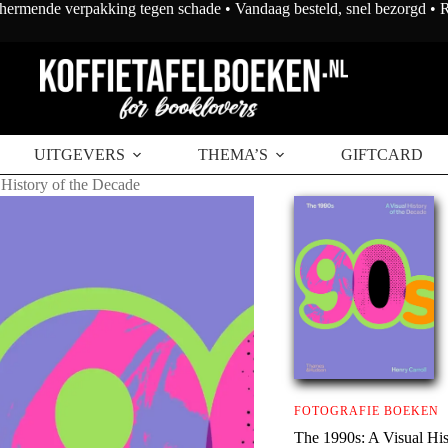
chermende verpakking tegen schade • Vandaag besteld, snel bezorgd •
voegen aan winkelwagen
UITGEVERS
THEMA’S
GIFTCARD
 History of the Decade
FOTOGRAFIE BOEKEN
The 1990s: A Visual His