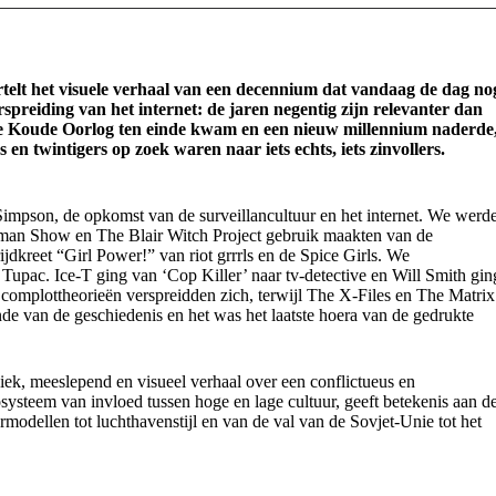
ertelt het visuele verhaal van een decennium dat vandaag de dag no
preiding van het internet: de jaren negentig zijn relevanter dan
de Koude Oorlog ten einde kwam en een nieuw millennium naderde
 en twintigers op zoek waren naar iets echts, iets zinvollers.
. Simpson, de opkomst van de surveillancultuur en het internet. We werd
man Show en The Blair Witch Project gebruik maakten van de
dkreet “Girl Power!” van riot grrrls en de Spice Girls. We
Tupac. Ice-T ging van ‘Cop Killer’ naar tv-detective en Will Smith gin
 complottheorieën verspreidden zich, terwijl The X-Files en The Matrix
de van de geschiedenis en het was het laatste hoera van de gedrukte
niek, meeslepend en visueel verhaal over een conflictueus en
ysteem van invloed tussen hoge en lage cultuur, geeft betekenis aan d
odellen tot luchthavenstijl en van de val van de Sovjet-Unie tot het