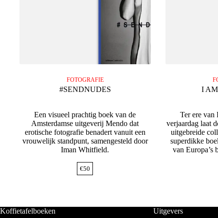
FOTOGRAFIE
F
#SENDNUDES
I AM
Een visueel prachtig boek van de
Ter ere van 
Amsterdamse uitgeverij Mendo dat
verjaardag laat d
erotische fotografie benadert vanuit een
uitgebreide col
vrouwelijk standpunt, samengesteld door
superdikke boe
Iman Whitfield.
van Europa’s b
€
50
Koffietafelboeken
Uitgevers