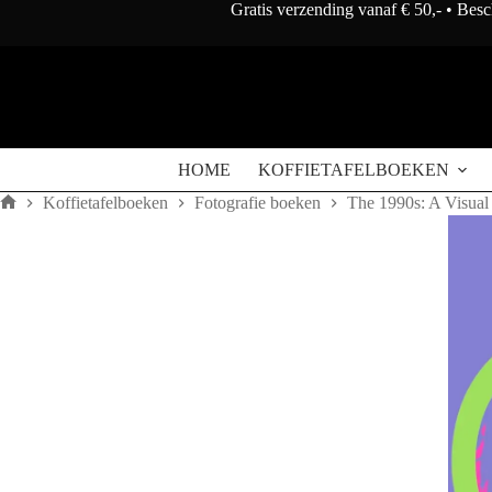
Doorgaan
Gratis verzending vanaf € 50,- • Bes
naar
artikel
The
The 1990s: A Visual History of the Decade
Toe
1990s:
€
57,95
A
Visual
HOME
KOFFIETAFELBOEKEN
History
of
Koffietafelboeken
Fotografie boeken
The 1990s: A Visual
the
Home
Decade
aantal