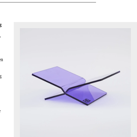
g
,
en
g
e