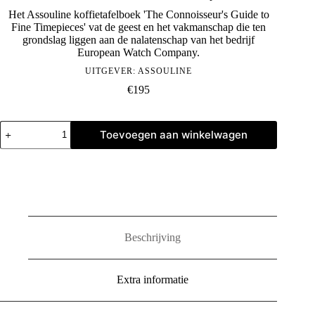
Het Assouline koffietafelboek 'The Connoisseur's Guide to
Fine Timepieces' vat de geest en het vakmanschap die ten
grondslag liggen aan de nalatenschap van het bedrijf
European Watch Company.
UITGEVER:
ASSOULINE
€
195
The
Toevoegen aan winkelwagen
Connoisseurs
Guide
to
Fine
Timepieces
aantal
Beschrijving
Extra informatie