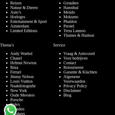
Reizen
Gestalten
Natuur & Dieren
Hannibal
Auto’s
Mendo
Horloges
Mokumo
Entertainment & Sport
Phaidon
Amsterdam
Prestel
Limited Editions
Terra Lannoo
Thames & Hudson
Thema’s
Service
Andy Warhol
Vraag & Antwoord
Chanel
Voor bedrijven
Helmut Newton
Contact
Ibiza
Retourneren
Ferrari
Garantie & Klachten
Jimmy Nelson
Algemene
Louis Vuitton
Voorwaarden
Naaktfotografie
Privacy Policy
New York
Disclaimer
Oude Meesters
Blog
Porsche
Rolex
Sieraden
Sneakers