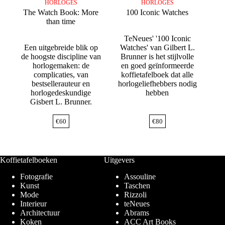
HORLOGES
HORLOGES
The Watch Book: More
100 Iconic Watches
than time
TeNeues' '100 Iconic
Een uitgebreide blik op
Watches' van Gilbert L.
de hoogste discipline van
Brunner is het stijlvolle
horlogemaken: de
en goed geïnformeerde
complicaties, van
koffietafelboek dat alle
bestsellerauteur en
horlogeliefhebbers nodig
horlogedeskundige
hebben
Gisbert L. Brunner.
€
60
€
80
Koffietafelboeken
Uitgevers
Fotografie
Assouline
Kunst
Taschen
Mode
Rizzoli
Interieur
teNeues
Architectuur
Abrams
Koken
ACC Art Books