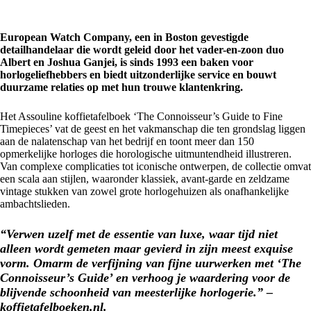
European Watch Company, een in Boston gevestigde
detailhandelaar die wordt geleid door het vader-en-zoon duo
Albert en Joshua Ganjei, is sinds 1993 een baken voor
horlogeliefhebbers en biedt uitzonderlijke service en bouwt
duurzame relaties op met hun trouwe klantenkring.
Het Assouline koffietafelboek ‘The Connoisseur’s Guide to Fine
Timepieces’ vat de geest en het vakmanschap die ten grondslag liggen
aan de nalatenschap van het bedrijf en toont meer dan 150
opmerkelijke horloges die horologische uitmuntendheid illustreren.
Van complexe complicaties tot iconische ontwerpen, de collectie omvat
een scala aan stijlen, waaronder klassiek, avant-garde en zeldzame
vintage stukken van zowel grote horlogehuizen als onafhankelijke
ambachtslieden.
“Verwen uzelf met de essentie van luxe, waar tijd niet
alleen wordt gemeten maar gevierd in zijn meest exquise
vorm. Omarm de verfijning van fijne uurwerken met ‘The
Connoisseur’s Guide’ en verhoog je waardering voor de
blijvende schoonheid van meesterlijke horlogerie.” –
koffietafelboeken.nl.