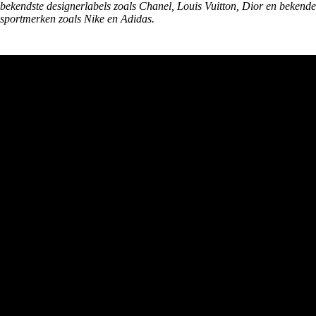
bekendste designerlabels zoals Chanel, Louis Vuitton, Dior en bekende
sportmerken zoals Nike en Adidas.