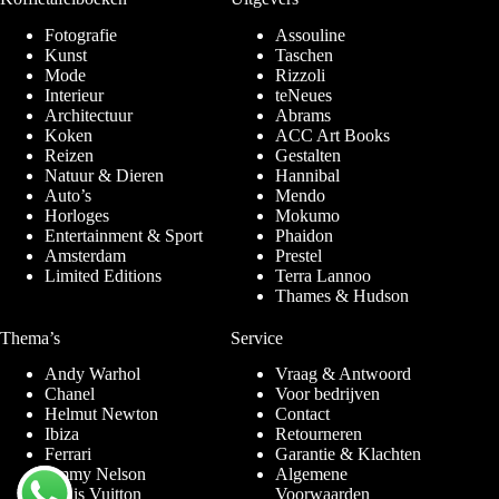
Fotografie
Assouline
Kunst
Taschen
Mode
Rizzoli
Interieur
teNeues
Architectuur
Abrams
Koken
ACC Art Books
Reizen
Gestalten
Natuur & Dieren
Hannibal
Auto’s
Mendo
Horloges
Mokumo
Entertainment & Sport
Phaidon
Amsterdam
Prestel
Limited Editions
Terra Lannoo
Thames & Hudson
Thema’s
Service
Andy Warhol
Vraag & Antwoord
Chanel
Voor bedrijven
Helmut Newton
Contact
Ibiza
Retourneren
Ferrari
Garantie & Klachten
Jimmy Nelson
Algemene
Louis Vuitton
Voorwaarden