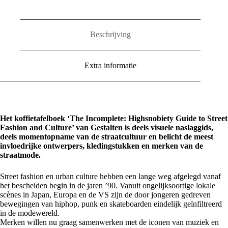
Fashion
and
Culture
aantal
Beschrijving
Extra informatie
Het koffietafelboek ‘The Incomplete: Highsnobiety Guide to Street
Fashion and Culture’ van Gestalten is deels visuele naslaggids,
deels momentopname van de straatcultuur en belicht de meest
invloedrijke ontwerpers, kledingstukken en merken van de
straatmode.
Street fashion en urban culture hebben een lange weg afgelegd vanaf
het bescheiden begin in de jaren ’90. Vanuit ongelijksoortige lokale
scènes in Japan, Europa en de VS zijn de door jongeren gedreven
bewegingen van hiphop, punk en skateboarden eindelijk geïnfiltreerd
in de modewereld.
Merken willen nu graag samenwerken met de iconen van muziek en