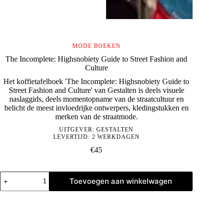
MODE BOEKEN
The Incomplete: Highsnobiety Guide to Street Fashion and
Culture
Het koffietafelboek 'The Incomplete: Highsnobiety Guide to
Street Fashion and Culture' van Gestalten is deels visuele
naslaggids, deels momentopname van de straatcultuur en
belicht de meest invloedrijke ontwerpers, kledingstukken en
merken van de straatmode.
UITGEVER:
GESTALTEN
LEVERTIJD: 2 WERKDAGEN
€
45
The
Toevoegen aan winkelwagen
Incomplete:
Highsnobiety
Guide
to
Street