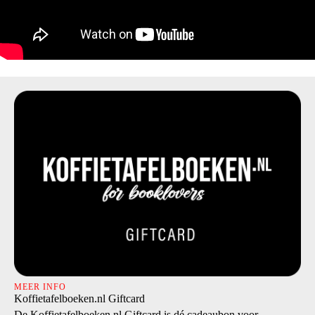
MEER INFO
Koffietafelboeken.nl Giftcard
De Koffietafelboeken.nl Giftcard is dé cadeaubon voor