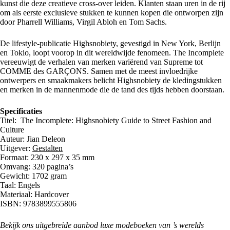
kunst die deze creatieve cross-over leiden. Klanten staan uren in de rij
om als eerste exclusieve stukken te kunnen kopen die ontworpen zijn
door Pharrell Williams, Virgil Abloh en Tom Sachs.
De lifestyle-publicatie Highsnobiety, gevestigd in New York, Berlijn
en Tokio, loopt voorop in dit wereldwijde fenomeen. The Incomplete
vereeuwigt de verhalen van merken variërend van Supreme tot
COMME des GARÇONS. Samen met de meest invloedrijke
ontwerpers en smaakmakers belicht Highsnobiety de kledingstukken
en merken in de mannenmode die de tand des tijds hebben doorstaan.
Specificaties
Titel: The Incomplete: Highsnobiety Guide to Street Fashion and
Culture
Auteur: Jian Deleon
Uitgever:
Gestalten
Formaat: 230 x 297 x 35 mm
Omvang: 320 pagina’s
Gewicht: 1702 gram
Taal: Engels
Materiaal: Hardcover
ISBN: 9783899555806
Bekijk ons uitgebreide aanbod luxe
modeboeken
van ’s werelds