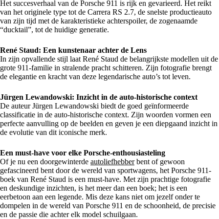
Het succesverhaal van de Porsche 911 is rijk en gevarieerd. Het reikt
van het originele type tot de Carrera RS 2.7, de snelste productieauto
van zijn tijd met de karakteristieke achterspoiler, de zogenaamde
“ducktail”, tot de huidige generatie.
René Staud: Een kunstenaar achter de Lens
In zijn opvallende stijl laat René Staud de belangrijkste modellen uit de
grote 911-familie in stralende pracht schitteren. Zijn fotografie brengt
de elegantie en kracht van deze legendarische auto’s tot leven.
Jürgen Lewandowski: Inzicht in de auto-historische context
De auteur Jürgen Lewandowski biedt de goed geïnformeerde
classificatie in de auto-historische context. Zijn woorden vormen een
perfecte aanvulling op de beelden en geven je een diepgaand inzicht in
de evolutie van dit iconische merk.
Een must-have voor elke Porsche-enthousiasteling
Of je nu een doorgewinterde
autoliefhebber
bent of gewoon
gefascineerd bent door de wereld van sportwagens, het Porsche 911-
boek van René Staud is een must-have. Met zijn prachtige fotografie
en deskundige inzichten, is het meer dan een boek; het is een
eerbetoon aan een legende. Mis deze kans niet om jezelf onder te
dompelen in de wereld van Porsche 911 en de schoonheid, de precisie
en de passie die achter elk model schuilgaan.