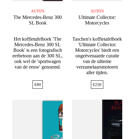
AUTO'S
AUTO'S
The Mercedes-Benz 300
Ultimate Collector:
SL Book
Motorcycles
Het koffietafelboek 'The
Taschen's koffietafelboek
Mercedes-Benz 300 SL
'Ultimate Collector:
Book' is een fotografisch
Motorcycles' biedt een
eerbetoon aan de 300 SL,
ongeëvenaarde curatie
ook wel de 'sportwagen
van de ultieme
van de eeuw' genoemd.
verzamelaarsmotoren
aller tijden.
€
80
€
250