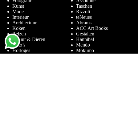
Fotografie
Assouline
Kunst
Taschen
Mode
Rizzoli
Interieur
teNeues
Architectuur
Abrams
Koken
ACC Art Books
Reizen
Gestalten
Natuur & Dieren
Hannibal
Auto’s
Mendo
Horloges
Mokumo
Entertainment & Sport
Phaidon
Amsterdam
Prestel
Limited Editions
Terra Lannoo
Thames & Hudson
Thema’s
Service
Andy Warhol
Vraag & Antwoord
Chanel
Voor bedrijven
Helmut Newton
Contact
Ibiza
Retourneren
Ferrari
Garantie & Klachten
Jimmy Nelson
Algemene
Louis Vuitton
Voorwaarden
Naaktfotografie
Privacy Policy