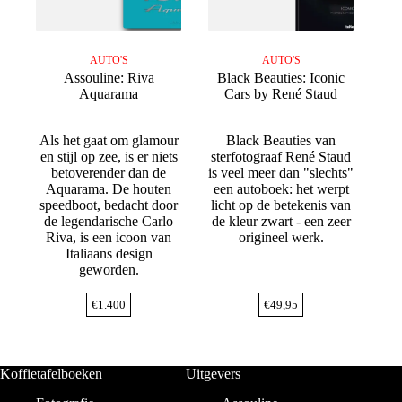
AUTO'S
AUTO'S
Assouline: Riva
Black Beauties: Iconic
Aquarama
Cars by René Staud
Als het gaat om glamour
Black Beauties van
en stijl op zee, is er niets
sterfotograaf René Staud
betoverender dan de
is veel meer dan "slechts"
Aquarama. De houten
een autoboek: het werpt
speedboot, bedacht door
licht op de betekenis van
de legendarische Carlo
de kleur zwart - een zeer
Riva, is een icoon van
origineel werk.
Italiaans design
geworden.
€
1.400
€
49,95
Koffietafelboeken
Uitgevers