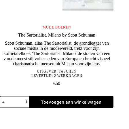
MODE BOEKEN
The Sartorialist. Milano by Scott Schuman
Scott Schuman, alias The Sartorialist, de grondlegger van
sociale media in de modewereld, trekt voor zijn
koffietafelboek 'The Sartorialist. Milano' de straten van een
van de meest stijlvolle steden van Europa en bracht visueel
charismatische mensen uit Milaan voor zijn lens.
UITGEVER:
TASCHEN
LEVERTIJD: 2 WERKDAGEN
€
60
The
Toevoegen aan winkelwagen
Sartorialist.
Milano
by
Scott
Schuman
aantal