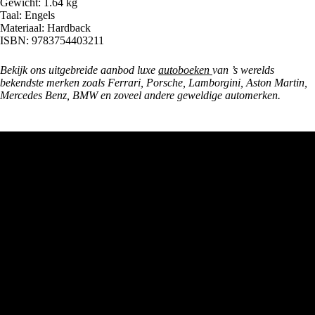
Gewicht: 1.64 kg
Taal: Engels
Materiaal: Hardback
ISBN: 9783754403211
Bekijk ons uitgebreide aanbod luxe
autoboeken
van ’s werelds
bekendste merken zoals Ferrari, Porsche, Lamborgini, Aston Martin,
Mercedes Benz, BMW en zoveel andere geweldige automerken.