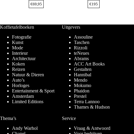
€
69,95
€
195
Koffietafelboeken
Uitgevers
Fotografie
Assouline
Kunst
Taschen
Mode
Rizzoli
Interieur
teNeues
Architectuur
Abrams
Koken
ACC Art Books
Reizen
Gestalten
Natuur & Dieren
Hannibal
Auto’s
Mendo
Horloges
Mokumo
Entertainment & Sport
Phaidon
Amsterdam
Prestel
Limited Editions
Terra Lannoo
Thames & Hudson
Thema’s
Service
Andy Warhol
Vraag & Antwoord
Chanel
Voor bedrijven