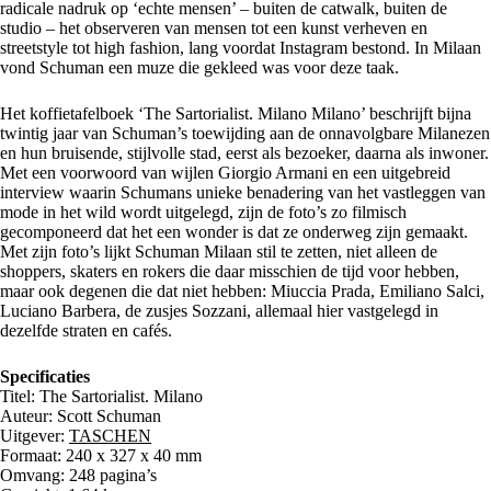
radicale nadruk op ‘echte mensen’ – buiten de catwalk, buiten de
studio – het observeren van mensen tot een kunst verheven en
streetstyle tot high fashion, lang voordat Instagram bestond. In Milaan
vond Schuman een muze die gekleed was voor deze taak.
Het koffietafelboek ‘The Sartorialist. Milano Milano’ beschrijft bijna
twintig jaar van Schuman’s toewijding aan de onnavolgbare Milanezen
en hun bruisende, stijlvolle stad, eerst als bezoeker, daarna als inwoner.
Met een voorwoord van wijlen Giorgio Armani en een uitgebreid
interview waarin Schumans unieke benadering van het vastleggen van
mode in het wild wordt uitgelegd, zijn de foto’s zo filmisch
gecomponeerd dat het een wonder is dat ze onderweg zijn gemaakt.
Met zijn foto’s lijkt Schuman Milaan stil te zetten, niet alleen de
shoppers, skaters en rokers die daar misschien de tijd voor hebben,
maar ook degenen die dat niet hebben: Miuccia Prada, Emiliano Salci,
Luciano Barbera, de zusjes Sozzani, allemaal hier vastgelegd in
dezelfde straten en cafés.
Specificaties
Titel: The Sartorialist. Milano
Auteur: Scott Schuman
Uitgever:
TASCHEN
Formaat: 240 x 327 x 40 mm
Omvang: 248 pagina’s