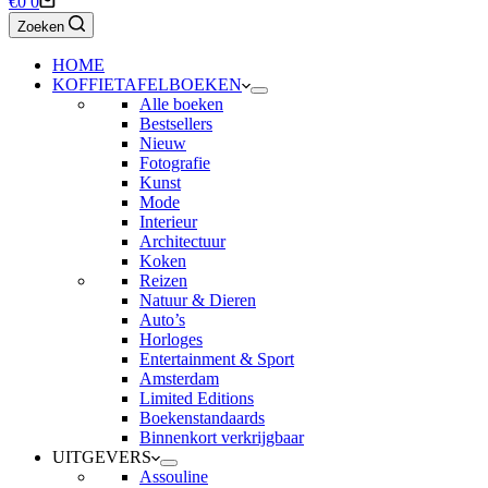
€
0
0
Zoeken
HOME
KOFFIETAFELBOEKEN
Alle boeken
Bestsellers
Nieuw
Fotografie
Kunst
Mode
Interieur
Architectuur
Koken
Reizen
Natuur & Dieren
Auto’s
Horloges
Entertainment & Sport
Amsterdam
Limited Editions
Boekenstandaards
Binnenkort verkrijgbaar
UITGEVERS
Assouline