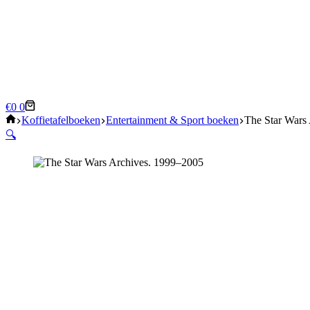
Winkelwagen
€
0
0
Home
Koffietafelboeken
Entertainment & Sport boeken
The Star Wars
🔍