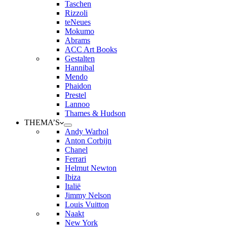
Taschen
Rizzoli
teNeues
Mokumo
Abrams
ACC Art Books
Gestalten
Hannibal
Mendo
Phaidon
Prestel
Lannoo
Thames & Hudson
THEMA’S
Andy Warhol
Anton Corbijn
Chanel
Ferrari
Helmut Newton
Ibiza
Italië
Jimmy Nelson
Louis Vuitton
Naakt
New York