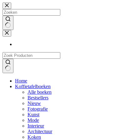
Doorgaan
naar
artikel
Geen
resultaten
Geen
Home
resultaten
Koffietafelboeken
Alle boeken
Bestsellers
Nieuw
Fotografie
Kunst
Mode
Interieur
Architectuur
Koken