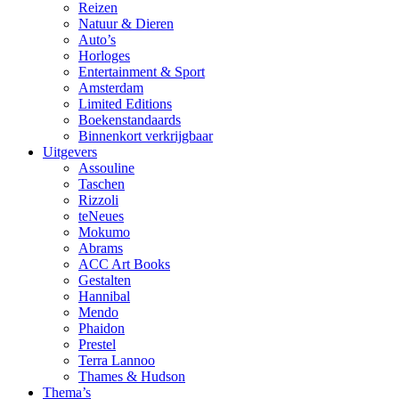
Reizen
Natuur & Dieren
Auto’s
Horloges
Entertainment & Sport
Amsterdam
Limited Editions
Boekenstandaards
Binnenkort verkrijgbaar
Uitgevers
Assouline
Taschen
Rizzoli
teNeues
Mokumo
Abrams
ACC Art Books
Gestalten
Hannibal
Mendo
Phaidon
Prestel
Terra Lannoo
Thames & Hudson
Thema’s