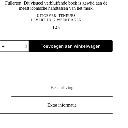
Fullerton. Dit visueel verbluffende boek is gewijd aan de
meest iconische handtassen van het merk.
UITGEVER:
TENEUES
LEVERTIJD: 2 WERKDAGEN
€
45
The
Toevoegen aan winkelwagen
Ultimate
Guide
to
Hermès
Bags
aantal
Beschrijving
Extra informatie