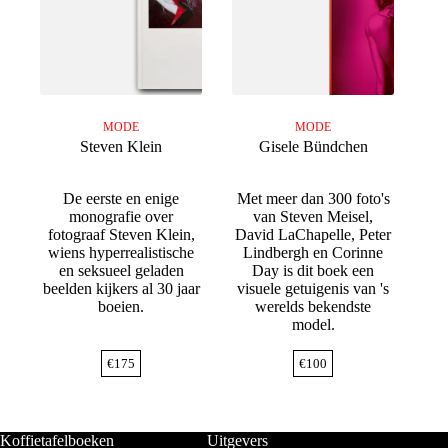
MODE
MODE
Steven Klein
Gisele Bündchen
De eerste en enige
Met meer dan 300 foto's
monografie over
van Steven Meisel,
fotograaf Steven Klein,
David LaChapelle, Peter
wiens hyperrealistische
Lindbergh en Corinne
en seksueel geladen
Day is dit boek een
beelden kijkers al 30 jaar
visuele getuigenis van 's
boeien.
werelds bekendste
model.
€
175
€
100
Koffietafelboeken
Uitgevers