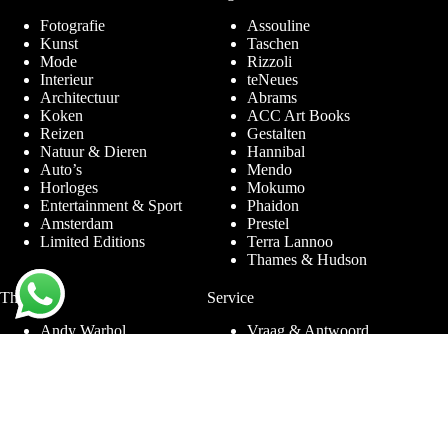
Fotografie
Assouline
Kunst
Taschen
Mode
Rizzoli
Interieur
teNeues
Architectuur
Abrams
Koken
ACC Art Books
Reizen
Gestalten
Natuur & Dieren
Hannibal
Auto’s
Mendo
Horloges
Mokumo
Entertainment & Sport
Phaidon
Amsterdam
Prestel
Limited Editions
Terra Lannoo
Thames & Hudson
Thema’s
Service
Andy Warhol
Vraag & Antwoord
Chanel
Voor bedrijven
Helmut Newton
Contact
Ibiza
Retourneren
Ferrari
Garantie & Klachten
Jimmy Nelson
Algemene
Louis Vuitton
Voorwaarden