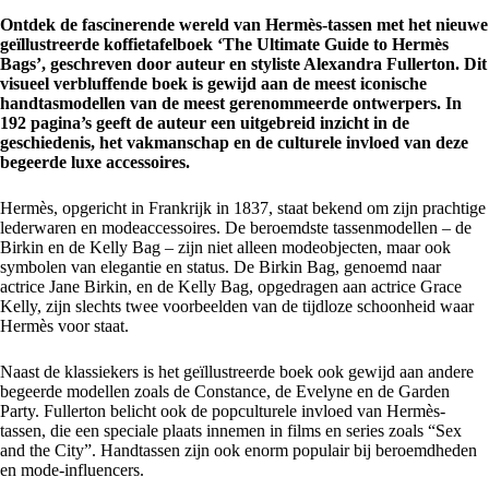
Ontdek de fascinerende wereld van Hermès-tassen met het nieuwe
geïllustreerde koffietafelboek ‘The Ultimate Guide to Hermès
Bags’, geschreven door auteur en styliste Alexandra Fullerton. Dit
visueel verbluffende boek is gewijd aan de meest iconische
handtasmodellen van de meest gerenommeerde ontwerpers. In
192 pagina’s geeft de auteur een uitgebreid inzicht in de
geschiedenis, het vakmanschap en de culturele invloed van deze
begeerde luxe accessoires.
Hermès, opgericht in Frankrijk in 1837, staat bekend om zijn prachtige
lederwaren en modeaccessoires. De beroemdste tassenmodellen – de
Birkin en de Kelly Bag – zijn niet alleen modeobjecten, maar ook
symbolen van elegantie en status. De Birkin Bag, genoemd naar
actrice Jane Birkin, en de Kelly Bag, opgedragen aan actrice Grace
Kelly, zijn slechts twee voorbeelden van de tijdloze schoonheid waar
Hermès voor staat.
Naast de klassiekers is het geïllustreerde boek ook gewijd aan andere
begeerde modellen zoals de Constance, de Evelyne en de Garden
Party. Fullerton belicht ook de popculturele invloed van Hermès-
tassen, die een speciale plaats innemen in films en series zoals “Sex
and the City”. Handtassen zijn ook enorm populair bij beroemdheden
en mode-influencers.