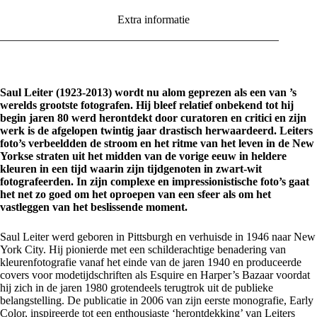
Extra informatie
Saul Leiter (1923-2013) wordt nu alom geprezen als een van ’s
werelds grootste fotografen. Hij bleef relatief onbekend tot hij
begin jaren 80 werd herontdekt door curatoren en critici en zijn
werk is de afgelopen twintig jaar drastisch herwaardeerd. Leiters
foto’s verbeeldden de stroom en het ritme van het leven in de New
Yorkse straten uit het midden van de vorige eeuw in heldere
kleuren in een tijd waarin zijn tijdgenoten in zwart-wit
fotografeerden. In zijn complexe en impressionistische foto’s gaat
het net zo goed om het oproepen van een sfeer als om het
vastleggen van het beslissende moment.
Saul Leiter werd geboren in Pittsburgh en verhuisde in 1946 naar New
York City. Hij pionierde met een schilderachtige benadering van
kleurenfotografie vanaf het einde van de jaren 1940 en produceerde
covers voor modetijdschriften als Esquire en Harper’s Bazaar voordat
hij zich in de jaren 1980 grotendeels terugtrok uit de publieke
belangstelling. De publicatie in 2006 van zijn eerste monografie, Early
Color, inspireerde tot een enthousiaste ‘herontdekking’ van Leiters