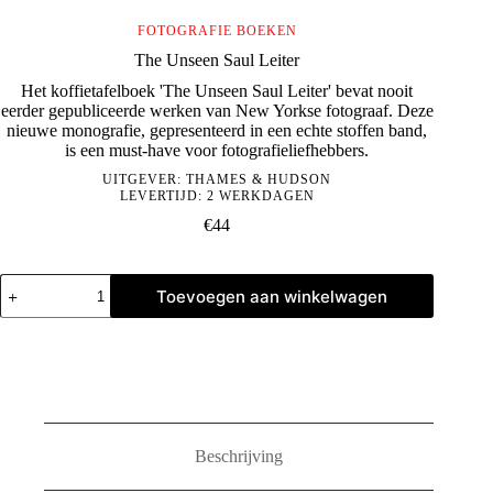
FOTOGRAFIE BOEKEN
The Unseen Saul Leiter
Het koffietafelboek 'The Unseen Saul Leiter' bevat nooit
eerder gepubliceerde werken van New Yorkse fotograaf. Deze
nieuwe monografie, gepresenteerd in een echte stoffen band,
is een must-have voor fotografieliefhebbers.
UITGEVER:
THAMES & HUDSON
LEVERTIJD: 2 WERKDAGEN
€
44
The
Toevoegen aan winkelwagen
Unseen
Saul
Leiter
aantal
Beschrijving