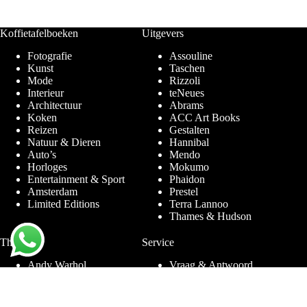
Koffietafelboeken
Uitgevers
Fotografie
Assouline
Kunst
Taschen
Mode
Rizzoli
Interieur
teNeues
Architectuur
Abrams
Koken
ACC Art Books
Reizen
Gestalten
Natuur & Dieren
Hannibal
Auto’s
Mendo
Horloges
Mokumo
Entertainment & Sport
Phaidon
Amsterdam
Prestel
Limited Editions
Terra Lannoo
Thames & Hudson
Thema’s
Service
Andy Warhol
Vraag & Antwoord
Chanel
Voor bedrijven
Helmut Newton
Contact
Ibiza
Retourneren