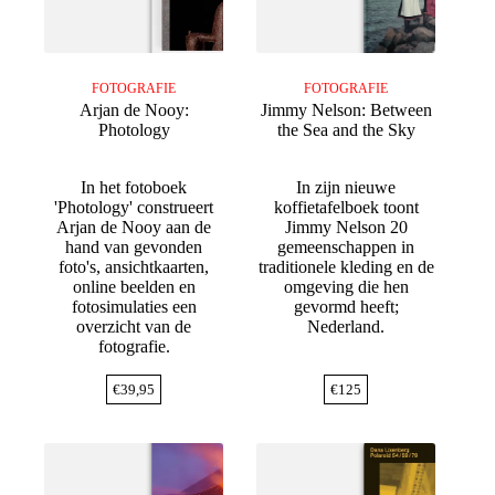
FOTOGRAFIE
FOTOGRAFIE
Arjan de Nooy:
Jimmy Nelson: Between
Photology
the Sea and the Sky
In het fotoboek
In zijn nieuwe
'Photology' construeert
koffietafelboek toont
Arjan de Nooy aan de
Jimmy Nelson 20
hand van gevonden
gemeenschappen in
foto's, ansichtkaarten,
traditionele kleding en de
online beelden en
omgeving die hen
fotosimulaties een
gevormd heeft;
overzicht van de
Nederland.
fotografie.
€
39,95
€
125