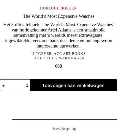
HORLOGE BOEKEN
The World’s Most Expensive Watches
Het koffietafelboek 'The World's Most Expensive Watches'
van horlogekenner Ariel Adams is een smaakvolle
samenvatting met 's werelds meest extravagante,
ingewikkelde, verzamelbare, decadente en buitengewoon
interessante uurwerken.
UITGEVER:
ACC ART BOOKS
LEVERTIJD: 2 WERKDAGEN
€
68
The
Toevoegen aan winkelwagen
World's
Most
Expensive
Watches
aantal
Beschrijving