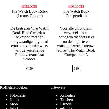
HORLOGES
HORLOGES
The Watch Book Rolex
The Watch Book
(Luxury Edition)
Compendium
De bestseller 'The Watch
Voor alle chronofans,
Book Rolex' wordt nu
verzamelaars en
bekroond met een
horlogeliefhebbers is er
hoogwaardige, high-end
nu de briljante en
editie die aan elke wens
volledig herziene nieuwe
van de veeleisende
editie "The Watch Book
Rolex-verzamelaar
Compendium".
voldoet.
€
450
€
80
Koffietafelboeken
Uitgevers
Fotografie
Assouline
Kunst
Taschen
Mode
Rizzoli
Interieur
teNeues