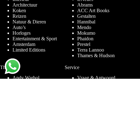
Architectuur
Abrams
Koken
ACC Art Books
Reizen
Gestalten
Natuur & Dieren
Hannibal
Auto’s
Mendo
Horloges
Mokumo
Entertainment & Sport
Phaidon
Amsterdam
Prestel
Limited Editions
Terra Lannoo
Thames & Hudson
Thema’s
Service
Andy Warhol
Vraag & Antwoord
Chanel
Voor bedrijven
Helmut Newton
Contact
Ibiza
Retourneren
Ferrari
Garantie & Klachten
Jimmy Nelson
Algemene
Louis Vuitton
Voorwaarden
Naaktfotografie
Privacy Policy
New York
Disclaimer
Oude Meesters
Blog
Porsche
Rolex