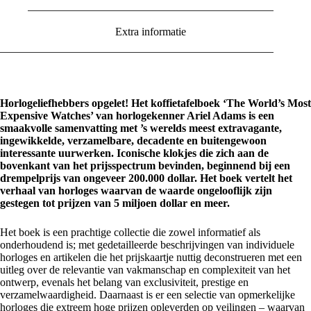
Extra informatie
Horlogeliefhebbers opgelet! Het koffietafelboek ‘The World’s Most
Expensive Watches’ van horlogekenner Ariel Adams is een
smaakvolle samenvatting met ’s werelds meest extravagante,
ingewikkelde, verzamelbare, decadente en buitengewoon
interessante uurwerken. Iconische klokjes die zich aan de
bovenkant van het prijsspectrum bevinden, beginnend bij een
drempelprijs van ongeveer 200.000 dollar. Het boek vertelt het
verhaal van horloges waarvan de waarde ongelooflijk zijn
gestegen tot prijzen van 5 miljoen dollar en meer.
Het boek is een prachtige collectie die zowel informatief als
onderhoudend is; met gedetailleerde beschrijvingen van individuele
horloges en artikelen die het prijskaartje nuttig deconstrueren met een
uitleg over de relevantie van vakmanschap en complexiteit van het
ontwerp, evenals het belang van exclusiviteit, prestige en
verzamelwaardigheid. Daarnaast is er een selectie van opmerkelijke
horloges die extreem hoge prijzen opleverden op veilingen – waarvan