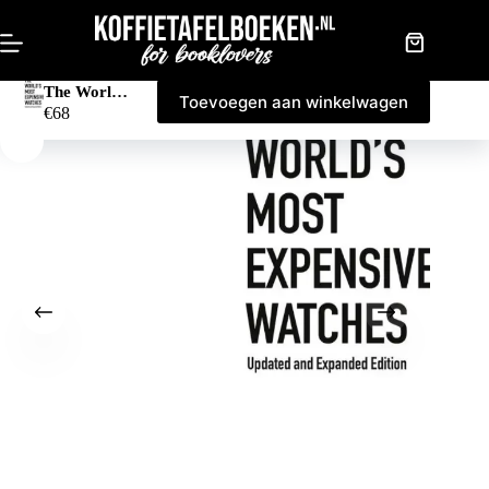
Doorgaan
naar
artikel
Winkelwag
The World’s Most Expensive Watches
Toevoegen aan winkelwagen
€
68